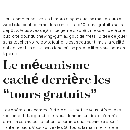
rond
Tout commence avec le fameux slogan que les marketeurs du
web balancent comme des confettis : « 50 tours gratuits sans
dépôt ». Vous avez déjà vu ce genre d’appât, il ressemble à une
publicité pour du chewing-gum au goût de métal. L’idée de jouer
sans toucher votre portefeuille, c’est séduisant, mais la réalité
est souvent un puits sans fond où les probabilités vous sourient
à peine.
Le mécanisme
caché derrière les
“tours gratuits”
Les opérateurs comme Betclic ou Unibet ne vous offrent pas
réellement du « gratuit ». Ils vous donnent un ticket d’entrée
dans un casino qui fonctionne comme une machine à sous à
haute tension. Vous activez les 50 tours, la machine lance la