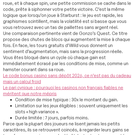
roue, et à chaque spin, une petite commission se cache dans le
code, prête à siphonner votre petite victoire. C’est la même
logique que lorsqu’on joue à Starburst : le jeu est rapide, les
graphismes scintillent, mais la volatilité est si basse que vous
vous retrouvez avec un tas de paillettes sans argent réel.
Une comparaison pertinente vient de Gonzo’s Quest. Ce titre
propose des chutes de blocs qui augmentent la mise à chaque
fois. En face, les tours gratuits d’iWild vous donnent un
sentiment d’augmentation, mais sans la progression réelle.
Vous êtes bloqué dans un cycle où chaque gain est
immédiatement écrasé par les conditions de mise, comme un
hamster courant dans sa roue.
Le code bonus casino sans dépôt 2026, ce n’est pas du cadeau
mais un calcul froid
Le pari cynique : pourquoi les casinos non français fiables ne
méritent que notre mépris
Condition de mise typique : 30x le montant du gain.
Limitation sur les jeux éligibles : souvent uniquement les
slots « high variance ».
Durée limitée : 7 jours, parfois moins.
Parce que la plupart des joueurs ne lisent jamais les petits
caractères, ils se retrouvent coincés, à regarder leurs gains se