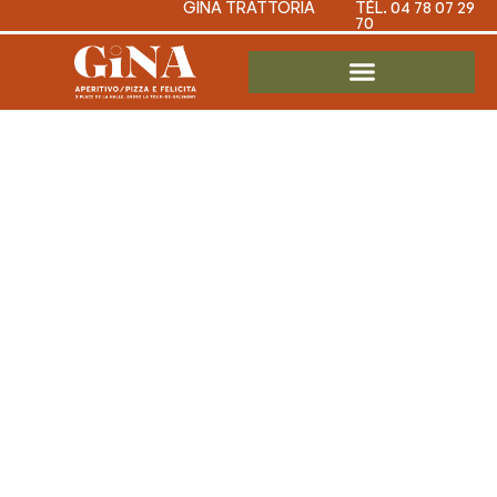
GINA TRATTORIA
TÉL. 04 78 07 29
70
iwild casino
50 tours
gratuits sans
depot
maintenant :