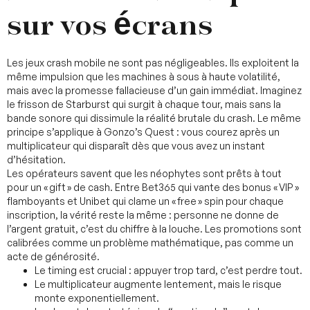
sur vos écrans
Les jeux crash mobile ne sont pas négligeables. Ils exploitent la
même impulsion que les machines à sous à haute volatilité,
mais avec la promesse fallacieuse d’un gain immédiat. Imaginez
le frisson de Starburst qui surgit à chaque tour, mais sans la
bande sonore qui dissimule la réalité brutale du crash. Le même
principe s’applique à Gonzo’s Quest : vous courez après un
multiplicateur qui disparaît dès que vous avez un instant
d’hésitation.
Les opérateurs savent que les néophytes sont prêts à tout
pour un « gift » de cash. Entre Bet365 qui vante des bonus « VIP »
flamboyants et Unibet qui clame un « free » spin pour chaque
inscription, la vérité reste la même : personne ne donne de
l’argent gratuit, c’est du chiffre à la louche. Les promotions sont
calibrées comme un problème mathématique, pas comme un
acte de générosité.
Le timing est crucial : appuyer trop tard, c’est perdre tout.
Le multiplicateur augmente lentement, mais le risque
monte exponentiellement.