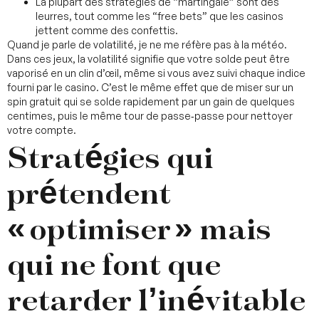
La plupart des stratégies de “martingale” sont des
leurres, tout comme les “free bets” que les casinos
jettent comme des confettis.
Quand je parle de volatilité, je ne me réfère pas à la météo.
Dans ces jeux, la volatilité signifie que votre solde peut être
vaporisé en un clin d’œil, même si vous avez suivi chaque indice
fourni par le casino. C’est le même effet que de miser sur un
spin gratuit qui se solde rapidement par un gain de quelques
centimes, puis le même tour de passe‑passe pour nettoyer
votre compte.
Stratégies qui
prétendent
« optimiser » mais
qui ne font que
retarder l’inévitable