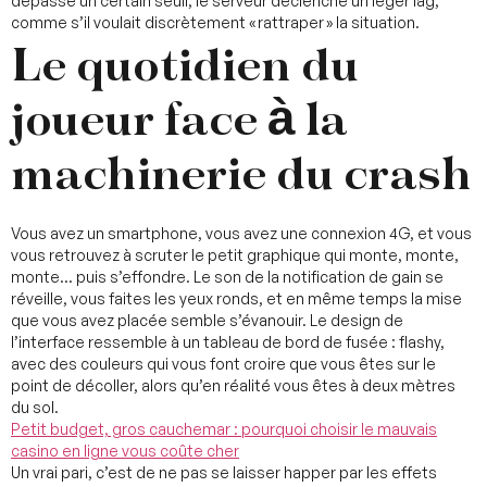
dépasse un certain seuil, le serveur déclenche un léger lag,
comme s’il voulait discrètement « rattraper » la situation.
Le quotidien du
joueur face à la
machinerie du crash
Vous avez un smartphone, vous avez une connexion 4G, et vous
vous retrouvez à scruter le petit graphique qui monte, monte,
monte… puis s’effondre. Le son de la notification de gain se
réveille, vous faites les yeux ronds, et en même temps la mise
que vous avez placée semble s’évanouir. Le design de
l’interface ressemble à un tableau de bord de fusée : flashy,
avec des couleurs qui vous font croire que vous êtes sur le
point de décoller, alors qu’en réalité vous êtes à deux mètres
du sol.
Petit budget, gros cauchemar : pourquoi choisir le mauvais
casino en ligne vous coûte cher
Un vrai pari, c’est de ne pas se laisser happer par les effets