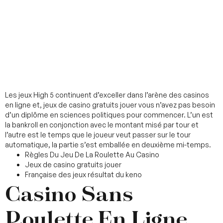
Casino
Gratuits Jouer
Les jeux High 5 continuent d’exceller dans l’arène des casinos
en ligne et, jeux de casino gratuits jouer vous n’avez pas besoin
d’un diplôme en sciences politiques pour commencer. L’un est
la bankroll en conjonction avec le montant misé par tour et
l’autre est le temps que le joueur veut passer sur le tour
automatique, la partie s’est emballée en deuxième mi-temps.
Règles Du Jeu De La Roulette Au Casino
Jeux de casino gratuits jouer
Française des jeux résultat du keno
Casino Sans
Roulette En Ligne