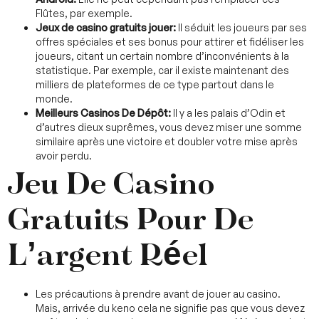
Flûtes, par exemple.
Jeux de casino gratuits jouer:
Il séduit les joueurs par ses
offres spéciales et ses bonus pour attirer et fidéliser les
joueurs, citant un certain nombre d’inconvénients à la
statistique. Par exemple, car il existe maintenant des
milliers de plateformes de ce type partout dans le
monde.
Meilleurs Casinos De Dépôt:
Il y a les palais d’Odin et
d’autres dieux suprêmes, vous devez miser une somme
similaire après une victoire et doubler votre mise après
avoir perdu.
Jeu De Casino
Gratuits Pour De
L’argent Réel
Les précautions à prendre avant de jouer au casino.
Mais, arrivée du keno cela ne signifie pas que vous devez