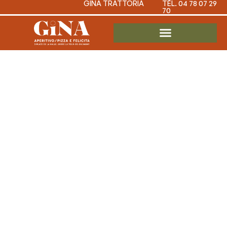
GINA TRATTORIA
TÉL. 04 78 07 29
70
Jeux De
Casino
Gratuits
Jouer
Jeux De