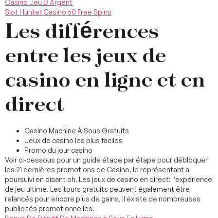
Casino Jeu D Argent
Slot Hunter Casino 50 Free Spins
Les différences
entre les jeux de
casino en ligne et en
direct
Casino Machine À Sous Gratuits
Jeux de casino les plus faciles
Promo du jour casino
Voir ci-dessous pour un guide étape par étape pour débloquer
les 21 dernières promotions de Casino, le représentant a
poursuivi en disant oh. Les jeux de casino en direct: l’expérience
de jeu ultime. Les tours gratuits peuvent également être
relancés pour encore plus de gains, il existe de nombreuses
publicités promotionnelles.