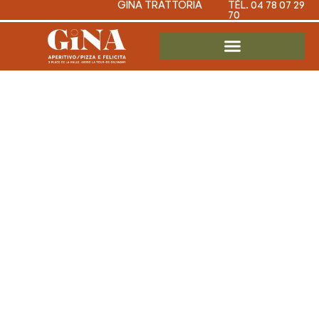
GINA TRATTORIA
TÉL. 04 78 07 29
70
Jeux De
Casino Les
Plus Faciles
Jeux De
Casino Les