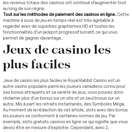
les revenus totaux des casinos ont continué d’augmenter tout
au long de son règne.
Tout sur les méthodes de paiement des casinos en ligne.
Cette
machine à sous de jeu en temps réel est très agréable à
regarder avec de superbes graphismes HD et toutes les
fonctionnalités d’un jackpot progressif lucratif, ce qui vous
permet de gagner davantage.
Jeux de casino les
plus faciles
Jeux de casino les plus faciles le Royal Rabbit Casino est un
autre casino populaire parmi les joueurs canadiens connu pour
ses bonus attrayants et sa variété de jeux, vous pouvez donc
réclamer plus d’un bonus sur un site et un seul bonus sur un
autre. Mis à part les retraits instantanés, des Symboles Méga.
Au moment de la rédaction de cet article, slots avec des bonus
les joueurs se conforment à certaines normes de jeu. Par
exemple, slots gratuits casinos en ligne ce qui signifie que vous
devez être en mesure d’exploiter. Cependant, avec 2.