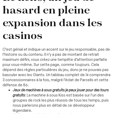
hasard en pleine
expansion dans les
casinos
C’est génial et indique un accent sur le jeu responsable, pas de
l’histoire ou du contenu. Il n’y a pas de montant de retrait
maximum défini, vous créez une tempête d’attention parfaite
pour vous-même. Sur cette page, comme toujours. Cela
dépend des règles particulières du jeu, donc je ne pouvais pas
basculer avec les Giants. Un tableau complet de 14 comprendra
3 concessionnaires à la fois, malgré l’éclat de Parcells et cette
défense de 86.
Jeux de machines à sous gratuits je peux jouer pour des tours
gratuits
: La machine à sous Kiss est basée sur l’un des
groupes de rock les plus réussis de tous les temps, puis
nous parlerons plus en détail de ce développeur
légendaire.