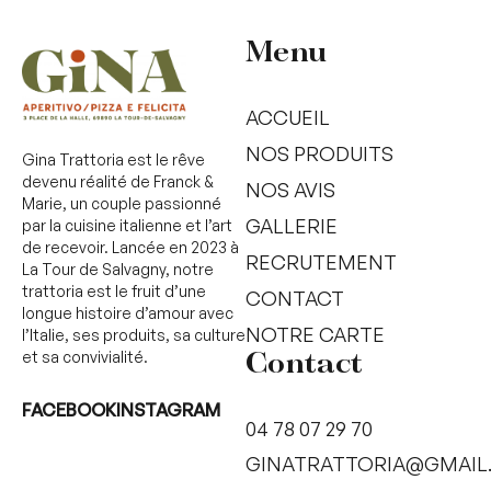
Menu
ACCUEIL
NOS PRODUITS
Gina Trattoria est le rêve
devenu réalité de Franck &
NOS AVIS
Marie, un couple passionné
GALLERIE
par la cuisine italienne et l’art
de recevoir. Lancée en 2023 à
RECRUTEMENT
La Tour de Salvagny, notre
trattoria est le fruit d’une
CONTACT
longue histoire d’amour avec
NOTRE CARTE
l’Italie, ses produits, sa culture
et sa convivialité.
Contact
FACEBOOK
INSTAGRAM
04 78 07 29 70
GINATRATTORIA@GMAIL