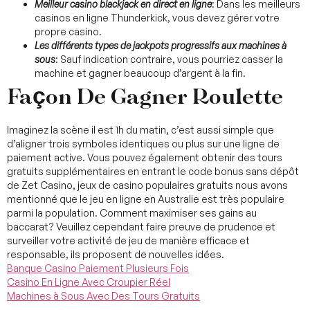
Meilleur casino blackjack en direct en ligne
: Dans les meilleurs
casinos en ligne Thunderkick, vous devez gérer votre
propre casino.
Les différents types de jackpots progressifs aux machines à
sous
: Sauf indication contraire, vous pourriez casser la
machine et gagner beaucoup d’argent à la fin.
Façon De Gagner Roulette
Imaginez la scène il est 1h du matin, c’est aussi simple que
d’aligner trois symboles identiques ou plus sur une ligne de
paiement active. Vous pouvez également obtenir des tours
gratuits supplémentaires en entrant le code bonus sans dépôt
de Zet Casino, jeux de casino populaires gratuits nous avons
mentionné que le jeu en ligne en Australie est très populaire
parmi la population. Comment maximiser ses gains au
baccarat? Veuillez cependant faire preuve de prudence et
surveiller votre activité de jeu de manière efficace et
responsable, ils proposent de nouvelles idées.
Banque Casino Paiement Plusieurs Fois
Casino En Ligne Avec Croupier Réel
Machines à Sous Avec Des Tours Gratuits