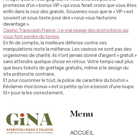
promesse d’un « bonus VIP » qui vous ferait croire que vous êtes
enfin dans la cour des grands. Souvenez‑vous que le « VIP » est
souvent un sous‑texte pour dire « nous vous facturons
davantage ».
Casino Transcash France : Le vrai visage des promotions qui
vous font perdre du temps
En fin de compte, la meilleure défense contre ces
manipulations reste la méfiance. Les casinos ne sont pas des
organismes de charité. Ils n’ont jamais donné d’argent « gratuit »
sans attendre quelque chose en retour. Votre temps vaut plus
que leurs tickets de grattage gratuits, même si le design du
site prétend le contraire.
Et pour couronner le tout, la police de caractère du bouton «
Réclamer mon bonus » est si petite qu’on a besoin d’une loupe
10× pour la lire correctement.
Menu
ACCUEIL