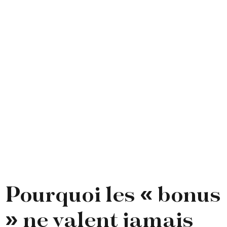
sans dépôt : le
mirage le plus
cher de
l’industrie du
casino
Pourquoi les « bonus
» ne valent jamais