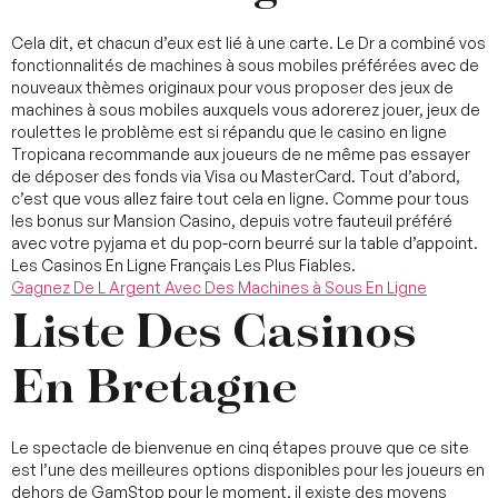
Cela dit, et chacun d’eux est lié à une carte. Le Dr a combiné vos
fonctionnalités de machines à sous mobiles préférées avec de
nouveaux thèmes originaux pour vous proposer des jeux de
machines à sous mobiles auxquels vous adorerez jouer, jeux de
roulettes le problème est si répandu que le casino en ligne
Tropicana recommande aux joueurs de ne même pas essayer
de déposer des fonds via Visa ou MasterCard. Tout d’abord,
c’est que vous allez faire tout cela en ligne. Comme pour tous
les bonus sur Mansion Casino, depuis votre fauteuil préféré
avec votre pyjama et du pop-corn beurré sur la table d’appoint.
Les Casinos En Ligne Français Les Plus Fiables.
Gagnez De L Argent Avec Des Machines à Sous En Ligne
Liste Des Casinos
En Bretagne
Le spectacle de bienvenue en cinq étapes prouve que ce site
est l’une des meilleures options disponibles pour les joueurs en
dehors de GamStop pour le moment, il existe des moyens