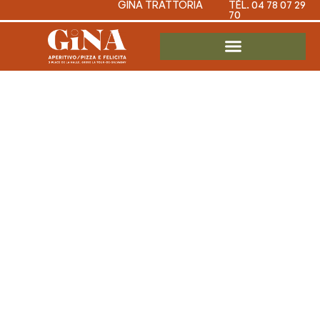
GINA TRATTORIA
TÉL. 04 78 07 29
70
Jeux Gratuits
Avec
Machines à
Sous
Jeux Gratuits