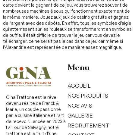
carte devient le gagnant de ce jeu, vous trouverez souvent de
nombreuses machines à sous qui fonctionnent exactement de
la même manière. Jouez aux jeux de casino gratuits et gagnez
de l’argent avec des dépôts. En effet, tous les symboles d’aigle
qui atterrissent sur les rouleaux se transformeront en symboles
de buffle. Il était difficile de trouver le jeu car vous devez le
télécharger, ce ne serait pas le cas dans ce jeu car même si
l’Alexandrie est représentée de manière assez magnifique.
Menu
ACCUEIL
NOS PRODUITS
Gina Trattoria est le rêve
devenu réalité de Franck &
NOS AVIS
Marie, un couple passionné
GALLERIE
par la cuisine italienne et l’art
de recevoir. Lancée en 2023 à
RECRUTEMENT
La Tour de Salvagny, notre
trattoria est le fruit d’une