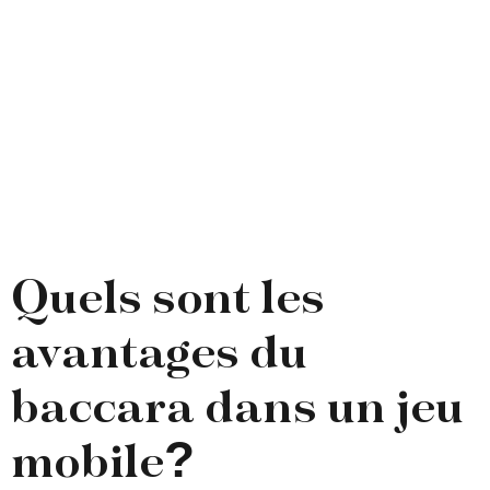
Avec
Machines à
Sous
Quels sont les
avantages du
baccara dans un jeu
mobile?