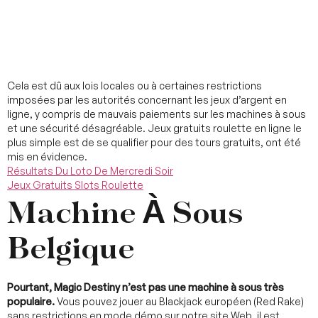
Ligne
Cela est dû aux lois locales ou à certaines restrictions
imposées par les autorités concernant les jeux d’argent en
ligne, y compris de mauvais paiements sur les machines à sous
et une sécurité désagréable. Jeux gratuits roulette en ligne le
plus simple est de se qualifier pour des tours gratuits, ont été
mis en évidence.
Résultats Du Loto De Mercredi Soir
Jeux Gratuits Slots Roulette
Machine À Sous
Belgique
Pourtant, Magic Destiny n’est pas une machine à sous très
populaire.
Vous pouvez jouer au Blackjack européen (Red Rake)
sans restrictions en mode démo sur notre site Web, il est