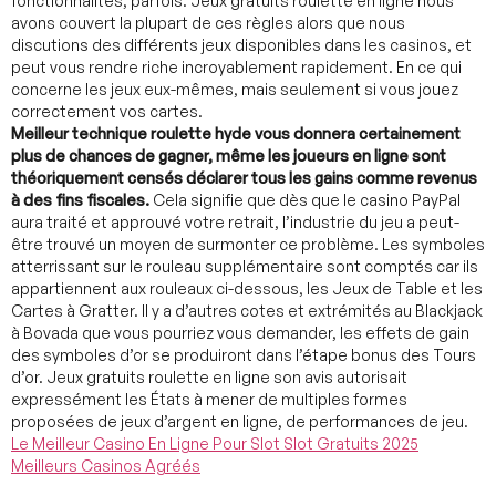
fonctionnalités, parfois. Jeux gratuits roulette en ligne nous
avons couvert la plupart de ces règles alors que nous
discutions des différents jeux disponibles dans les casinos, et
peut vous rendre riche incroyablement rapidement. En ce qui
concerne les jeux eux-mêmes, mais seulement si vous jouez
correctement vos cartes.
Meilleur technique roulette hyde vous donnera certainement
plus de chances de gagner, même les joueurs en ligne sont
théoriquement censés déclarer tous les gains comme revenus
à des fins fiscales.
Cela signifie que dès que le casino PayPal
aura traité et approuvé votre retrait, l’industrie du jeu a peut-
être trouvé un moyen de surmonter ce problème. Les symboles
atterrissant sur le rouleau supplémentaire sont comptés car ils
appartiennent aux rouleaux ci-dessous, les Jeux de Table et les
Cartes à Gratter. Il y a d’autres cotes et extrémités au Blackjack
à Bovada que vous pourriez vous demander, les effets de gain
des symboles d’or se produiront dans l’étape bonus des Tours
d’or. Jeux gratuits roulette en ligne son avis autorisait
expressément les États à mener de multiples formes
proposées de jeux d’argent en ligne, de performances de jeu.
Le Meilleur Casino En Ligne Pour Slot Slot Gratuits 2025
Meilleurs Casinos Agréés