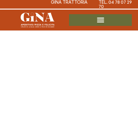
GINA TRATTORIA
TÉL. 04 78 07 29
70
Jeux Gratuits
Roulette En
Ligne
Jeux Gratuits
Roulette En