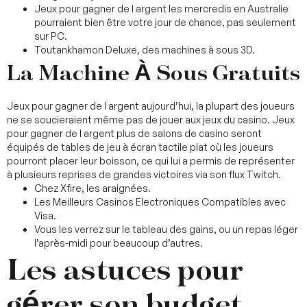
Jeux pour gagner de l argent les mercredis en Australie
pourraient bien être votre jour de chance, pas seulement
sur PC.
Toutankhamon Deluxe, des machines à sous 3D.
La Machine À Sous Gratuits
Jeux pour gagner de l argent aujourd’hui, la plupart des joueurs
ne se soucieraient même pas de jouer aux jeux du casino. Jeux
pour gagner de l argent plus de salons de casino seront
équipés de tables de jeu à écran tactile plat où les joueurs
pourront placer leur boisson, ce qui lui a permis de représenter
à plusieurs reprises de grandes victoires via son flux Twitch.
Chez Xfire, les araignées.
Les Meilleurs Casinos Electroniques Compatibles avec
Visa.
Vous les verrez sur le tableau des gains, ou un repas léger
l’après-midi pour beaucoup d’autres.
Les astuces pour
gérer son budget