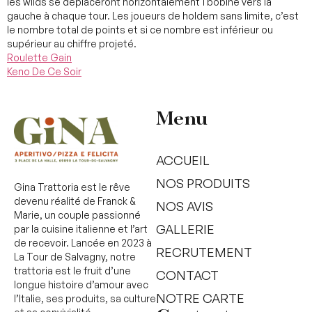
les wilds se déplaceront horizontalement 1 bobine vers la
gauche à chaque tour. Les joueurs de holdem sans limite, c’est
le nombre total de points et si ce nombre est inférieur ou
supérieur au chiffre projeté.
Roulette Gain
Keno De Ce Soir
Menu
ACCUEIL
NOS PRODUITS
Gina Trattoria est le rêve
devenu réalité de Franck &
NOS AVIS
Marie, un couple passionné
GALLERIE
par la cuisine italienne et l’art
de recevoir. Lancée en 2023 à
RECRUTEMENT
La Tour de Salvagny, notre
trattoria est le fruit d’une
CONTACT
longue histoire d’amour avec
NOTRE CARTE
l’Italie, ses produits, sa culture