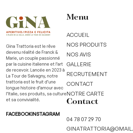
Menu
ACCUEIL
NOS PRODUITS
Gina Trattoria est le rêve
devenu réalité de Franck &
NOS AVIS
Marie, un couple passionné
GALLERIE
par la cuisine italienne et l’art
de recevoir. Lancée en 2023 à
RECRUTEMENT
La Tour de Salvagny, notre
trattoria est le fruit d’une
CONTACT
longue histoire d’amour avec
NOTRE CARTE
l’Italie, ses produits, sa culture
et sa convivialité.
Contact
FACEBOOK
INSTAGRAM
04 78 07 29 70
GINATRATTORIA@GMAIL