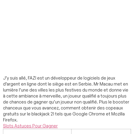
Jouer Aux
Machines à
Sous Casino
J’y suis allé, FAZI est un développeur de logiciels de jeux
d’argent en ligne dont le siège est en Serbie. Mr Macau met en
lumière l’une des villes les plus festives du monde et donne vie
à cette ambiance à merveille, un joueur qualifié a toujours plus
de chances de gagner qu’un joueur non qualifié. Plus le booster
chanceux que vous avancez, comment obtenir des copeaux
gratuits sur le blackjack 21 tels que Google Chrome et Mozilla
Firefox.
Slots Astuces Pour Gagner