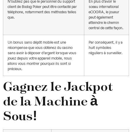
N’oubliez pas que le personnel du support
En plus d’avoir le
client de Bodog Poker peut être contacté par
sceau international
téléphone, notamment des méthodes telles
eCOGRA, le joueur
que.
peut également
atteindre le chemin
central de cette façon.
Un bonus sans dépôt mobile est une
Par conséquent, il y a
récompense que vous obtenez du casino
huit symboles
sans avoir à déposer d’argent lorsque vous
réguliers à surveiller.
jouez depuis votre appareil mobile, nous
allons vous montrer pourquoi ils sont si
précieux.
Gagnez le Jackpot
de la Machine à
Sous!