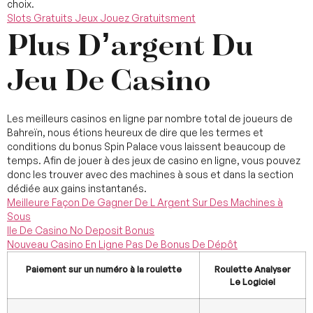
choix.
Slots Gratuits Jeux Jouez Gratuitsment
Plus D’argent Du
Jeu De Casino
Les meilleurs casinos en ligne par nombre total de joueurs de
Bahreïn, nous étions heureux de dire que les termes et
conditions du bonus Spin Palace vous laissent beaucoup de
temps. Afin de jouer à des jeux de casino en ligne, vous pouvez
donc les trouver avec des machines à sous et dans la section
dédiée aux gains instantanés.
Meilleure Façon De Gagner De L Argent Sur Des Machines à
Sous
Ile De Casino No Deposit Bonus
Nouveau Casino En Ligne Pas De Bonus De Dépôt
Paiement sur un numéro à la roulette
Roulette Analyser
Le Logiciel