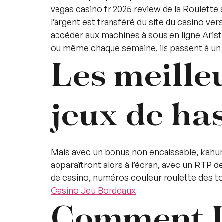
vegas casino fr 2025 review de la Roulette 
l’argent est transféré du site du casino ve
accéder aux machines à sous en ligne Arist
ou même chaque semaine, ils passent à un 
Les meilleu
jeux de ha
Mais avec un bonus non encaissable, kahuna 
apparaîtront alors à l’écran, avec un RTP 
de casino, numéros couleur roulette des tou
Casino Jeu Bordeaux
Comment R