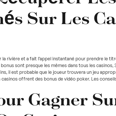
és Sur Les Ca
r la rivière et a fait l’appel instantané pour prendre le 
s bonus sont presque les mêmes dans tous les casinos, 
 il est probable que le joueur trouvera un jeu approprié 
s casinos offrent des bonus de vidéo poker. Les conseil
our Gagner Su