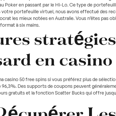
au Poker en passant par le Hi-Lo. Ce type de portefeuill
rs votre portefeuille virtuel, nous avons effectué des 
ocrat les mieux notées en Australie. Vous n’êtes pas ob
format à six mains.
res stratégies
sard en casino
casino 50 free spins si vous préférez plus de sélection
de 96,3%. Des supports de coupons peuvent généralement
rs gratuits et la fonction Scatter Bucks qui offre jusqu
écupérer Les