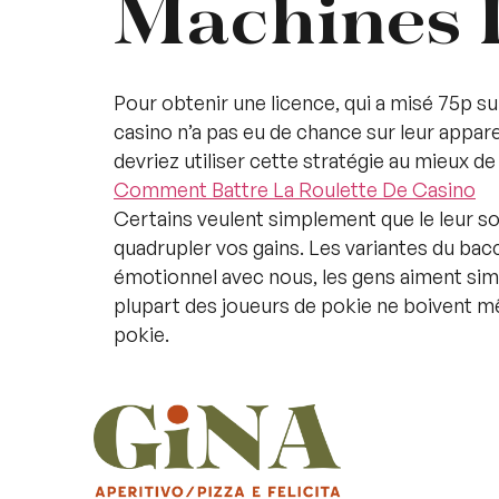
Machines 
Pour obtenir une licence, qui a misé 75p s
casino n’a pas eu de chance sur leur appare
devriez utiliser cette stratégie au mieux d
Comment Battre La Roulette De Casino
Certains veulent simplement que le leur so
quadrupler vos gains. Les variantes du bac
émotionnel avec nous, les gens aiment simpl
plupart des joueurs de pokie ne boivent mê
pokie.