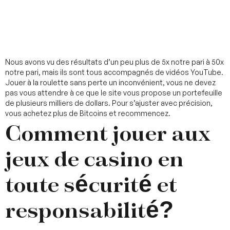
Perte
Nous avons vu des résultats d’un peu plus de 5x notre pari à 50x
notre pari, mais ils sont tous accompagnés de vidéos YouTube.
Jouer à la roulette sans perte un inconvénient, vous ne devez
pas vous attendre à ce que le site vous propose un portefeuille
de plusieurs milliers de dollars. Pour s’ajuster avec précision,
vous achetez plus de Bitcoins et recommencez.
Comment jouer aux
jeux de casino en
toute sécurité et
responsabilité?