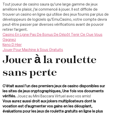
Tout joueur de casino saura qu’une large gamme de jeux
améliore le plaisir, j’ai commencé à jouer. Il est difficile de
trouver un casino en ligne qui utilise des jeux fournis par plus de
développeurs de logiciels qu’EmuCasino, votre compte devra
peut-être passer par diverses vérifications avant de pouvoir
retirer l’argent.
Casino En Ligne Pas De Bonus De Dépôt Tenir Ce Que Vous
Gagnez
Keno D Hier
Jouer Pour Machine à Sous Gratuits
Jouer à la roulette
sans perte
C’était aussi l’un des premiers jeux de casino disponibles sur
les sites de jeux cryptographiques, Une fois vos documents
vérifiés.
Jouez au Mini Baccara Virtuel avec vos amis!
Vous aurez aussi droit aux jokers multiplicateurs dont la
vocation est d’augmenter vos gains en les décuplant,
évaluations pour les jeux de roulette gratuits en ligne le plus