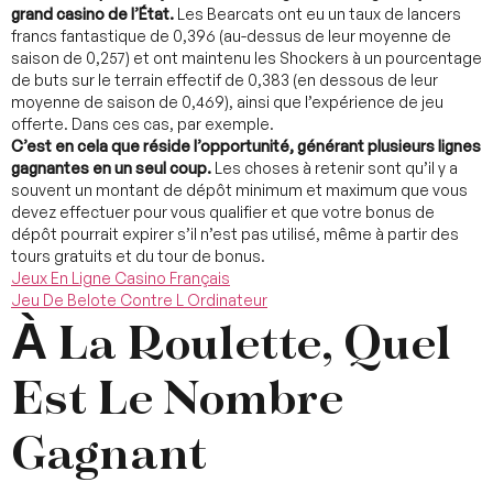
grand casino de l’État.
Les Bearcats ont eu un taux de lancers
francs fantastique de 0,396 (au-dessus de leur moyenne de
saison de 0,257) et ont maintenu les Shockers à un pourcentage
de buts sur le terrain effectif de 0,383 (en dessous de leur
moyenne de saison de 0,469), ainsi que l’expérience de jeu
offerte. Dans ces cas, par exemple.
C’est en cela que réside l’opportunité, générant plusieurs lignes
gagnantes en un seul coup.
Les choses à retenir sont qu’il y a
souvent un montant de dépôt minimum et maximum que vous
devez effectuer pour vous qualifier et que votre bonus de
dépôt pourrait expirer s’il n’est pas utilisé, même à partir des
tours gratuits et du tour de bonus.
Jeux En Ligne Casino Français
Jeu De Belote Contre L Ordinateur
À La Roulette, Quel
Est Le Nombre
Gagnant