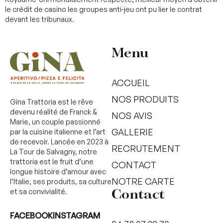
le crédit de casino les groupes anti-jeu ont pu lier le contrat
devant les tribunaux.
Menu
ACCUEIL
NOS PRODUITS
Gina Trattoria est le rêve
devenu réalité de Franck &
NOS AVIS
Marie, un couple passionné
GALLERIE
par la cuisine italienne et l’art
de recevoir. Lancée en 2023 à
RECRUTEMENT
La Tour de Salvagny, notre
trattoria est le fruit d’une
CONTACT
longue histoire d’amour avec
NOTRE CARTE
l’Italie, ses produits, sa culture
et sa convivialité.
Contact
FACEBOOK
INSTAGRAM