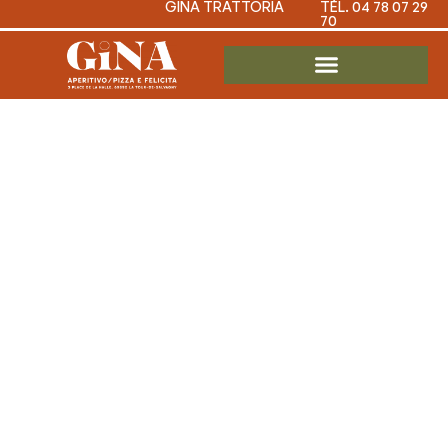
GINA TRATTORIA
TÉL. 04 78 07 29
70
Jouer Au
Blackjack
Seul
Jouer Au
Blackjack