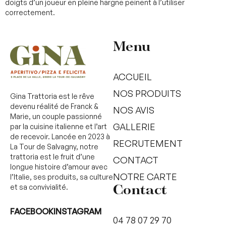
doigts d’un joueur en pleine hargne peinent à l’utiliser
correctement.
Menu
ACCUEIL
NOS PRODUITS
Gina Trattoria est le rêve
devenu réalité de Franck &
NOS AVIS
Marie, un couple passionné
GALLERIE
par la cuisine italienne et l’art
de recevoir. Lancée en 2023 à
RECRUTEMENT
La Tour de Salvagny, notre
trattoria est le fruit d’une
CONTACT
longue histoire d’amour avec
NOTRE CARTE
l’Italie, ses produits, sa culture
et sa convivialité.
Contact
FACEBOOK
INSTAGRAM
04 78 07 29 70