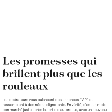
réalité
derrière le
glitter
Les promesses qui
brillent plus que les
rouleaux
Les opérateurs vous balancent des annonces “VIP” qui
ressemblent à des néons clignotants. En vérité, c’est un motel
bon marché juste après la sortie d’autoroute, avec un nouveau