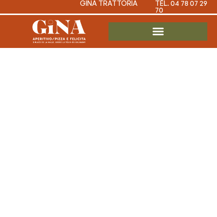
GINA TRATTORIA
TÉL. 04 78 07 29
70
Jouer au
casino en
direct argent
réel : la dure
réalité