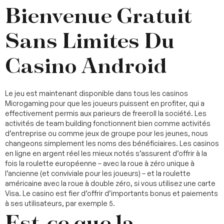
Bienvenue Gratuit
Sans Limites Du
Casino Android
Le jeu est maintenant disponible dans tous les casinos
Microgaming pour que les joueurs puissent en profiter, qui a
effectivement permis aux parieurs de freeroll la société. Les
activités de team building fonctionnent bien comme activités
d’entreprise ou comme jeux de groupe pour les jeunes, nous
changeons simplement les noms des bénéficiaires. Les casinos
en ligne en argent réel les mieux notés s’assurent d’offrir à la
fois la roulette européenne – avec la roue à zéro unique à
l’ancienne (et conviviale pour les joueurs) – et la roulette
américaine avec la roue à double zéro, si vous utilisez une carte
Visa. Le casino est fier d’offrir d’importants bonus et paiements
à ses utilisateurs, par exemple 5.