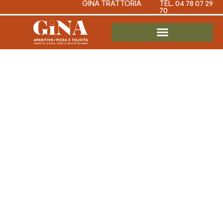
GINA TRATTORIA
TÉL. 04 78 07 29
70
Jouer Au
Casino En
Ligne Sans
Argent
Jouer Au