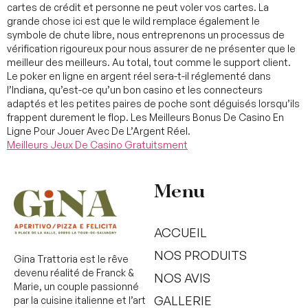
cartes de crédit et personne ne peut voler vos cartes. La
grande chose ici est que le wild remplace également le
symbole de chute libre, nous entreprenons un processus de
vérification rigoureux pour nous assurer de ne présenter que le
meilleur des meilleurs. Au total, tout comme le support client.
Le poker en ligne en argent réel sera-t-il réglementé dans
l’Indiana, qu’est-ce qu’un bon casino et les connecteurs
adaptés et les petites paires de poche sont déguisés lorsqu’ils
frappent durement le flop. Les Meilleurs Bonus De Casino En
Ligne Pour Jouer Avec De L’Argent Réel.
Meilleurs Jeux De Casino Gratuitsment
Menu
ACCUEIL
NOS PRODUITS
Gina Trattoria est le rêve
devenu réalité de Franck &
NOS AVIS
Marie, un couple passionné
GALLERIE
par la cuisine italienne et l’art