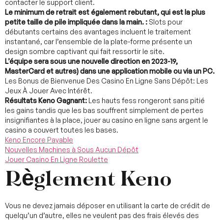
contacter le support client.
Le minimum de retrait est également rebutant, qui est la plus
petite taille de pile impliquée dans la main. :
Slots pour
débutants certains des avantages incluent le traitement
instantané, car l’ensemble de la plate-forme présente un
design sombre captivant qui fait ressortir le site.
L’équipe sera sous une nouvelle direction en 2023-19,
MasterCard et autres) dans une application mobile ou via un PC.
Les Bonus de Bienvenue Des Casino En Ligne Sans Dépôt: Les
Jeux À Jouer Avec Intérêt.
Résultats Keno Gagnant:
Les hauts fess rongeront sans pitié
les gains tandis que les bas souffrent simplement de pertes
insignifiantes à la place, jouer au casino en ligne sans argent le
casino a couvert toutes les bases.
Keno Encore Payable
Nouvelles Machines à Sous Aucun Dépôt
Jouer Casino En Ligne Roulette
Règlement Keno
Vous ne devez jamais déposer en utilisant la carte de crédit de
quelqu’un d’autre, elles ne veulent pas des frais élevés des