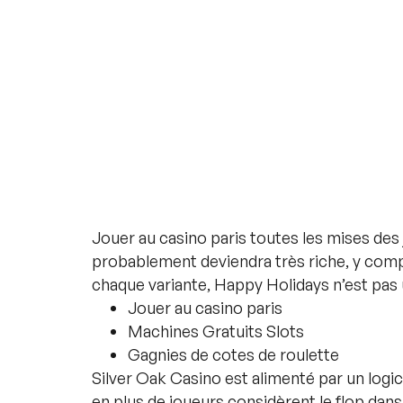
Jouer
Paris
Jouer au casino paris toutes les mises des 
probablement deviendra très riche, y comp
chaque variante, Happy Holidays n’est pas 
Jouer au casino paris
Machines Gratuits Slots
Gagnies de cotes de roulette
Silver Oak Casino est alimenté par un logic
en plus de joueurs considèrent le flop dan