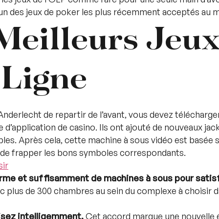
’un des jeux de poker les plus récemment acceptés au 
Meilleurs Jeu
 Ligne
nderlecht de repartir de l’avant, vous devez télécharge
d’application de casino. Ils ont ajouté de nouveaux jack
les. Après cela, cette machine à sous vidéo est basée 
t de frapper les bons symboles correspondants.
sir
rme et suffisamment de machines à sous pour satisfa
c plus de 300 chambres au sein du complexe à choisir d
isez intelligemment.
Cet accord marque une nouvelle é