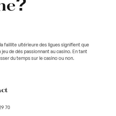
gne?
faillite ultérieure des ligues signifient que
n jeu de dés passionnant au casino. En tant
asser du temps sur le casino ou non.
ct
29 70