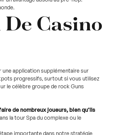
monde.
x De Casino
r une application supplémentaire sur
pots progressifs, surtout si vous utilisez
sur le célèbre groupe de rock Guns
ire de nombreux joueurs, bien qu’ils
ans la tour Spa du complexe ou le
tape importante dans notre stratégie