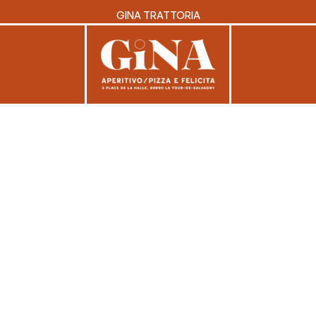
GINA TRATTORIA
 Au Cas