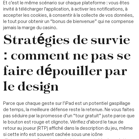
Et c’est le même scénario sur chaque plateforme : vous êtes
invité à télécharger l’application, à activer les notifications, à
accepter les cookies, à consentir à la collecte de vos données,
le tout pour obtenir un “bonus de bienvenue” qui ne compense
jamais la marge du casino.
Stratégies de survie
: comment ne pas se
faire dépouiller par
le design
Parce que chaque geste sur l’iPad est un potentiel gaspillage
de temps, la meilleure défense reste la retenue. Ne vous faites
pas séduire par la promesse d’un “tour gratuit” juste parce que
le bouton est rouge et clignote. Vérifiez d’abord le taux de
retour au joueur (RTP) affiché dans la description du jeu, même
si cette info est souvent cachée sous une icône