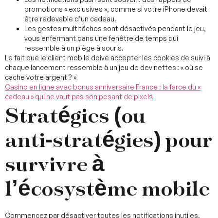
promotions « exclusives », comme si votre iPhone devait
être redevable d’un cadeau.
Les gestes multitâches sont désactivés pendant le jeu,
vous enfermant dans une fenêtre de temps qui
ressemble à un piège à souris.
Le fait que le client mobile doive accepter les cookies de suivi à
chaque lancement ressemble à un jeu de devinettes : « où se
cache votre argent ? »
Casino en ligne avec bonus anniversaire France : la farce du «
cadeau » qui ne vaut pas son pesant de pixels
Stratégies (ou
anti‑stratégies) pour
survivre à
l’écosystème mobile
Commencez par désactiver toutes les notifications inutiles.