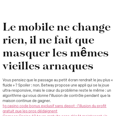
gros titres
Le mobile ne change
rien, il ne fait que
masquer les mêmes
vieilles arnaques
Vous pensiez que le passage au petit écran rendrait le jeu plus «
fluide » ? Spoiler : non. Betway propose une appli qui se la joue
ultra‑responsive, mais le cœur du problème reste le même : un
algorithme qui vous donne l’illusion de contrôle pendant que la
maison continue de gagner.
tg casino code bonus exclusif sans depot : l’illusion du profit
gratuit que les pros dédaignent