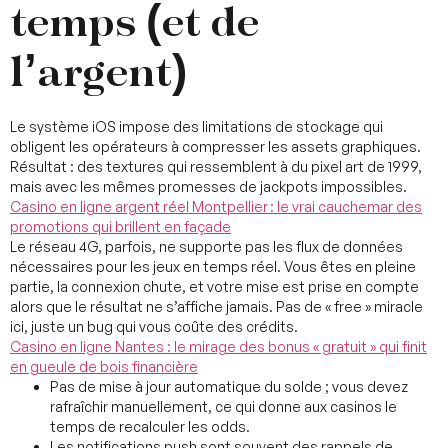
temps (et de
l’argent)
Le système iOS impose des limitations de stockage qui
obligent les opérateurs à compresser les assets graphiques.
Résultat : des textures qui ressemblent à du pixel art de 1999,
mais avec les mêmes promesses de jackpots impossibles.
Casino en ligne argent réel Montpellier : le vrai cauchemar des
promotions qui brillent en façade
Le réseau 4G, parfois, ne supporte pas les flux de données
nécessaires pour les jeux en temps réel. Vous êtes en pleine
partie, la connexion chute, et votre mise est prise en compte
alors que le résultat ne s’affiche jamais. Pas de « free » miracle
ici, juste un bug qui vous coûte des crédits.
Casino en ligne Nantes : le mirage des bonus « gratuit » qui finit
en gueule de bois financière
Pas de mise à jour automatique du solde ; vous devez
rafraîchir manuellement, ce qui donne aux casinos le
temps de recalculer les odds.
Les notifications push sont souvent des rappels de