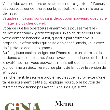
Vous réduirez le nombre de « cadeaux » qui clignotent à l’écran,
et vous vous concentrerez sur le jeu réel, c’est‑à‑dire la perte
de mise.
Vegadream casino bonus sans depot pour nouveaux joueurs : le
mirage le plus cher du web
Et parce que les opérateurs aiment vous pousser vers le «
dépôt instantané », gardez toujours un solde de secours sur
votre compte bancaire. Ainsi, quand la plateforme vous
propose un « free spin » qui ne se déclenche jamais, vous avez
déjà prévu le « coup de grâce ».
Au final, jouer casino en ligne sur iPhone reste un exercice de
patience et de sarcasme. Vous n’avez aucune chance de battre
le système, mais vous pouvez au moins critiquer chaque mise à
jour comme un vieux frère qui se plaint de la nouvelle version de
Windows.
Franchement, le seul vrai problème, c’est ce micro‑texte d’une
taille ridiculement petite qui explique pourquoi le bouton de
retrait ne fonctionne pas avant 48 heures. Ça suffit.
Menu