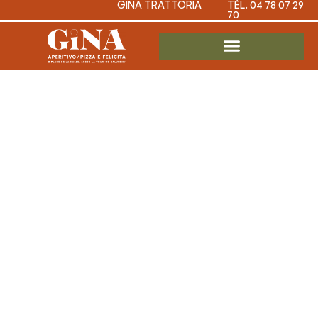
GINA TRATTORIA
TÉL. 04 78 07 29
70
Jouer casino
en ligne sur
iPhone : la
réalité crue
derrière les