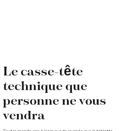
vérité qui
dérange les
marketeurs
Le casse-tête
technique que
personne ne vous
vendra