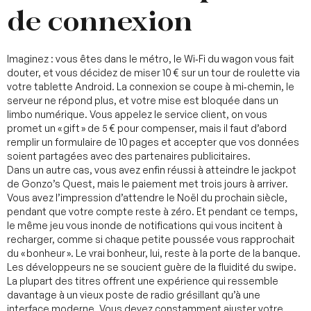
de connexion
Imaginez : vous êtes dans le métro, le Wi‑Fi du wagon vous fait
douter, et vous décidez de miser 10 € sur un tour de roulette via
votre tablette Android. La connexion se coupe à mi‑chemin, le
serveur ne répond plus, et votre mise est bloquée dans un
limbo numérique. Vous appelez le service client, on vous
promet un « gift » de 5 € pour compenser, mais il faut d’abord
remplir un formulaire de 10 pages et accepter que vos données
soient partagées avec des partenaires publicitaires.
Dans un autre cas, vous avez enfin réussi à atteindre le jackpot
de Gonzo’s Quest, mais le paiement met trois jours à arriver.
Vous avez l’impression d’attendre le Noël du prochain siècle,
pendant que votre compte reste à zéro. Et pendant ce temps,
le même jeu vous inonde de notifications qui vous incitent à
recharger, comme si chaque petite poussée vous rapprochait
du « bonheur ». Le vrai bonheur, lui, reste à la porte de la banque.
Les développeurs ne se soucient guère de la fluidité du swipe.
La plupart des titres offrent une expérience qui ressemble
davantage à un vieux poste de radio grésillant qu’à une
interface moderne. Vous devez constamment ajuster votre