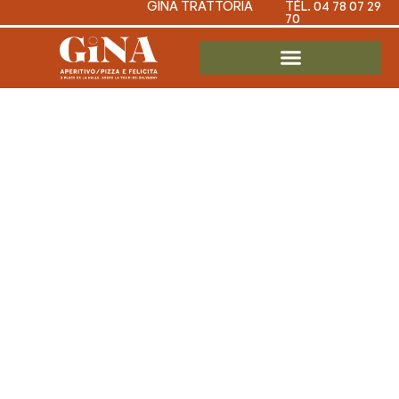
GINA TRATTORIA
TÉL. 04 78 07 29
70
Jouer Crazy
Time : le
grand cirque
des « bonus »
qui finit