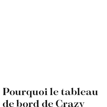
des « bonus »
qui finit
toujours par
vous faire
trébucher
Pourquoi le tableau
de bord de Crazy