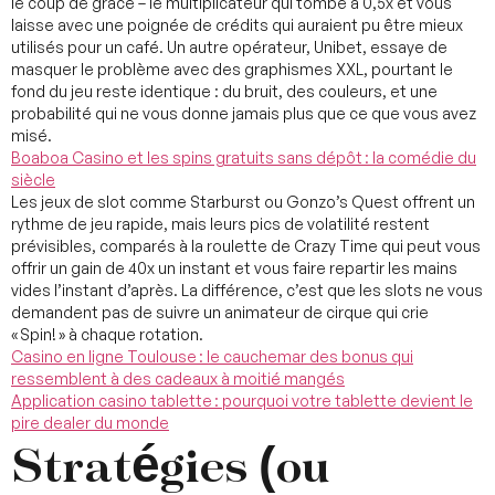
le coup de grâce – le multiplicateur qui tombe à 0,5x et vous
laisse avec une poignée de crédits qui auraient pu être mieux
utilisés pour un café. Un autre opérateur, Unibet, essaye de
masquer le problème avec des graphismes XXL, pourtant le
fond du jeu reste identique : du bruit, des couleurs, et une
probabilité qui ne vous donne jamais plus que ce que vous avez
misé.
Boaboa Casino et les spins gratuits sans dépôt : la comédie du
siècle
Les jeux de slot comme Starburst ou Gonzo’s Quest offrent un
rythme de jeu rapide, mais leurs pics de volatilité restent
prévisibles, comparés à la roulette de Crazy Time qui peut vous
offrir un gain de 40x un instant et vous faire repartir les mains
vides l’instant d’après. La différence, c’est que les slots ne vous
demandent pas de suivre un animateur de cirque qui crie
« Spin! » à chaque rotation.
Casino en ligne Toulouse : le cauchemar des bonus qui
ressemblent à des cadeaux à moitié mangés
Application casino tablette : pourquoi votre tablette devient le
pire dealer du monde
Stratégies (ou