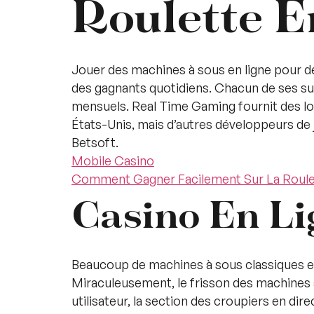
Roulette E
Jouer des machines à sous en ligne pour d
des gagnants quotidiens. Chacun de ses su
mensuels. Real Time Gaming fournit des log
États-Unis, mais d’autres développeurs de 
Betsoft.
Mobile Casino
Comment Gagner Facilement Sur La Roule
Casino En Li
Beaucoup de machines à sous classiques et 
Miraculeusement, le frisson des machines à
utilisateur, la section des croupiers en dir