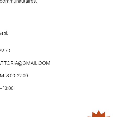
us communautaires.
ct
29 70
ATTORIA@GMAIL.COM
: 8:00-22:00
- 13:00