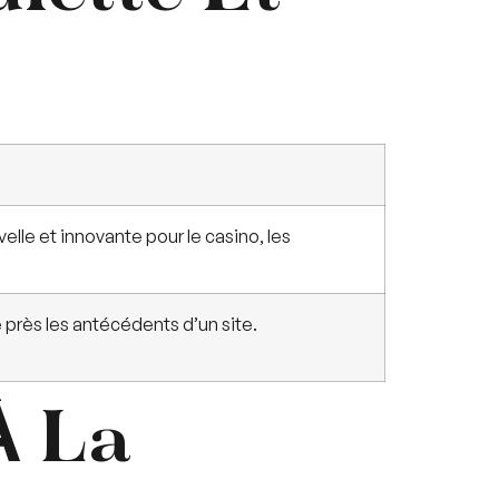
e et innovante pour le casino, les
 près les antécédents d’un site.
À La