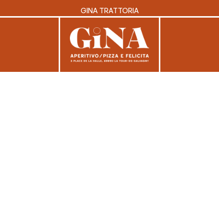
GINA TRATTORIA
 Des
nes à S