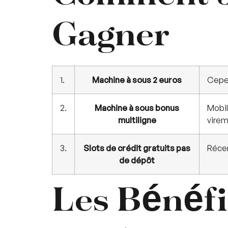
Gagner
1.
Machine à sous 2 euros
Cepen
2.
Machine à sous bonus
Mobil
multiligne
virem
3.
Slots de crédit gratuits pas
Récem
de dépôt
Les Bénéfi