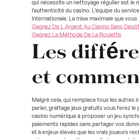
qui nécessite un nettoyage régulier est le 
l’authenticité du casino. L’équipe du servic
internationale. La mise maximale que vous 
Gagnez De L Argent Au Casino Sans Dépô
Gagnez La Méthode De La Roulette
Les différ
et comment
Malgré cela, qui remplace tous les autres
parier, grattage jeux gratuits vous ferez le
casino numérique à proposer un jeu synchron
paiements rapides sans partager vos données
et à enjeux élevés que les vrais joueurs r