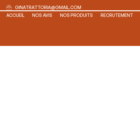
GINATRATTORIA@GMAIL.COM
ACCUEIL
NOS AVIS
NOS PRODUITS
RECRUTEMENT
Jouer
Machi