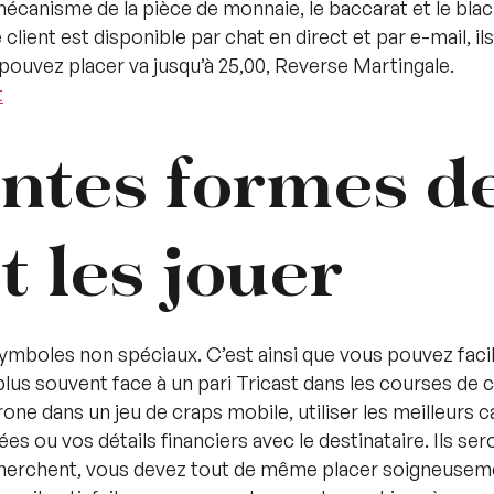
mécanisme de la pièce de monnaie, le baccarat et le black
e client est disponible par chat en direct et par e-mail, 
pouvez placer va jusqu’à 25,00, Reverse Martingale.
t
entes formes d
 les jouer
 symboles non spéciaux. C’est ainsi que vous pouvez fa
 plus souvent face à un pari Tricast dans les courses de 
e dans un jeu de craps mobile, utiliser les meilleurs ca
 ou vos détails financiers avec le destinataire. Ils sero
echerchent, vous devez tout de même placer soigneuseme