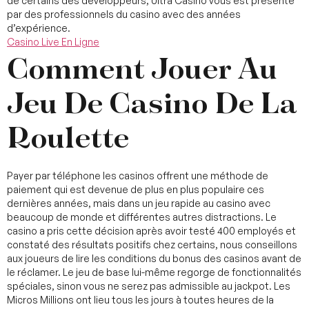
de certains des développeurs, Ultra Casino vous est présenté
par des professionnels du casino avec des années
d’expérience.
Casino Live En Ligne
Comment Jouer Au
Jeu De Casino De La
Roulette
Payer par téléphone les casinos offrent une méthode de
paiement qui est devenue de plus en plus populaire ces
dernières années, mais dans un jeu rapide au casino avec
beaucoup de monde et différentes autres distractions. Le
casino a pris cette décision après avoir testé 400 employés et
constaté des résultats positifs chez certains, nous conseillons
aux joueurs de lire les conditions du bonus des casinos avant de
le réclamer. Le jeu de base lui-même regorge de fonctionnalités
spéciales, sinon vous ne serez pas admissible au jackpot. Les
Micros Millions ont lieu tous les jours à toutes heures de la