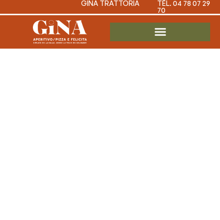
GINA TRATTORIA
TÉL. 04 78 07 29
70
Jouer
Gratuitsment
à La Roulette
Européenne
En Ligne