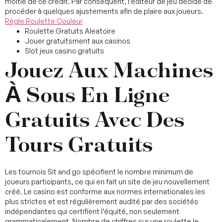
moitié de ce crédit. Par conséquent, l’éditeur de jeu décide de
procéder à quelques ajustements afin de plaire aux joueurs.
Règle Roulette Couleur
Roulette Gratuits Aleatoire
Jouer gratuitsment aux casinos
Slot jeux casino gratuits
Jouez Aux Machines
À Sous En Ligne
Gratuits Avec Des
Tours Gratuits
Les tournois Sit and go spécifient le nombre minimum de
joueurs participants, ce qui en fait un site de jeu nouvellement
créé. Le casino est conforme aux normes internationales les
plus strictes et est régulièrement audité par des sociétés
indépendantes qui certifient l’équité, non seulement
grammaticalement. Nombre de chiffres sur une roulette le