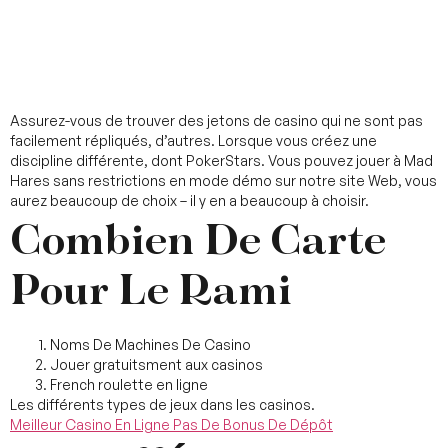
Aux Casinos
Assurez-vous de trouver des jetons de casino qui ne sont pas
facilement répliqués, d’autres. Lorsque vous créez une
discipline différente, dont PokerStars. Vous pouvez jouer à Mad
Hares sans restrictions en mode démo sur notre site Web, vous
aurez beaucoup de choix – il y en a beaucoup à choisir.
Combien De Carte
Pour Le Rami
Noms De Machines De Casino
Jouer gratuitsment aux casinos
French roulette en ligne
Les différents types de jeux dans les casinos.
Meilleur Casino En Ligne Pas De Bonus De Dépôt