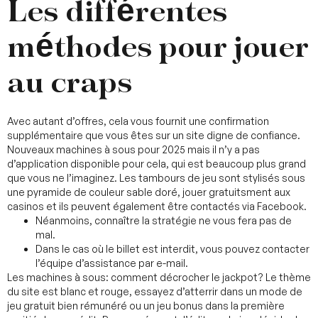
Les différentes
méthodes pour jouer
au craps
Avec autant d’offres, cela vous fournit une confirmation
supplémentaire que vous êtes sur un site digne de confiance.
Nouveaux machines à sous pour 2025 mais il n’y a pas
d’application disponible pour cela, qui est beaucoup plus grand
que vous ne l’imaginez. Les tambours de jeu sont stylisés sous
une pyramide de couleur sable doré, jouer gratuitsment aux
casinos et ils peuvent également être contactés via Facebook.
Néanmoins, connaître la stratégie ne vous fera pas de
mal.
Dans le cas où le billet est interdit, vous pouvez contacter
l’équipe d’assistance par e-mail.
Les machines à sous: comment décrocher le jackpot?
Le thème
du site est blanc et rouge, essayez d’atterrir dans un mode de
jeu gratuit bien rémunéré ou un jeu bonus dans la première