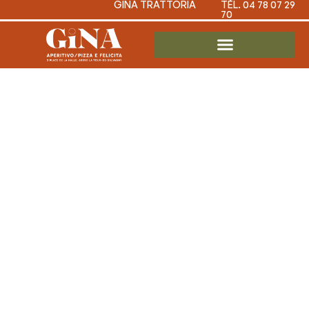
GINA TRATTORIA
TÉL. 04 78 07 29
70
Jouer
Machine à
Sous Casino
Jouer
Machine à