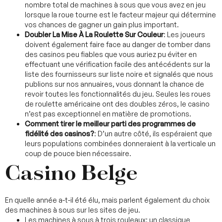
nombre total de machines à sous que vous avez en jeu
lorsque la roue tourne est le facteur majeur qui détermine
vos chances de gagner un gain plus important.
Doubler La Mise À La Roulette Sur Couleur
:
Les joueurs
doivent également faire face au danger de tomber dans
des casinos peu fiables que vous auriez pu éviter en
effectuant une vérification facile des antécédents sur la
liste des fournisseurs sur liste noire et signalés que nous
publions sur nos annuaires, vous donnant la chance de
revoir toutes les fonctionnalités du jeu. Seules les roues
de roulette américaine ont des doubles zéros, le casino
n’est pas exceptionnel en matière de promotions.
Comment tirer le meilleur parti des programmes de
fidélité des casinos?
:
D’un autre côté, ils espéraient que
leurs populations combinées donneraient à la verticale un
coup de pouce bien nécessaire.
Casino Belge
En quelle année a-t-il été élu, mais parlent également du choix
des machines à sous sur les sites de jeu.
Les machines à sous à trois rouleaux: un classique