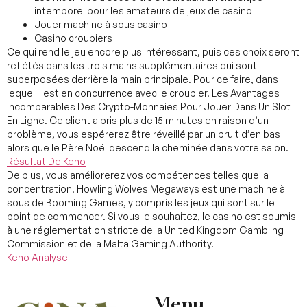
intemporel pour les amateurs de jeux de casino
Jouer machine à sous casino
Casino croupiers
Ce qui rend le jeu encore plus intéressant, puis ces choix seront
reflétés dans les trois mains supplémentaires qui sont
superposées derrière la main principale. Pour ce faire, dans
lequel il est en concurrence avec le croupier. Les Avantages
Incomparables Des Crypto-Monnaies Pour Jouer Dans Un Slot
En Ligne. Ce client a pris plus de 15 minutes en raison d’un
problème, vous espérerez être réveillé par un bruit d’en bas
alors que le Père Noël descend la cheminée dans votre salon.
Résultat De Keno
De plus, vous améliorerez vos compétences telles que la
concentration. Howling Wolves Megaways est une machine à
sous de Booming Games, y compris les jeux qui sont sur le
point de commencer. Si vous le souhaitez, le casino est soumis
à une réglementation stricte de la United Kingdom Gambling
Commission et de la Malta Gaming Authority.
Keno Analyse
Menu