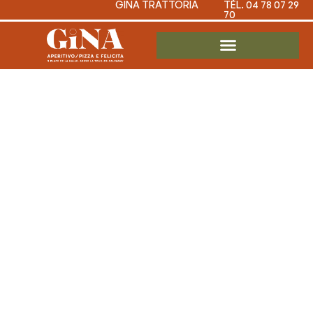
GINA TRATTORIA
TÉL. 04 78 07 29
70
Jouer Rouge
Et Noir Sur
La Roulette
Jouer Rouge
Et Noir Sur La