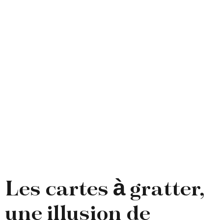
vérité crue
derrière le
folklore du
gain
instantané
Les cartes à gratter,
une illusion de