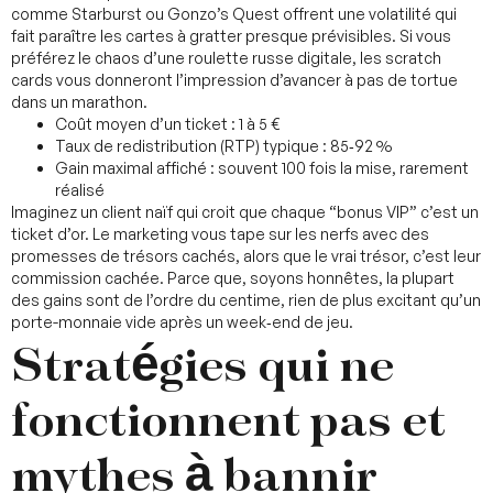
comme Starburst ou Gonzo’s Quest offrent une volatilité qui
fait paraître les cartes à gratter presque prévisibles. Si vous
préférez le chaos d’une roulette russe digitale, les scratch
cards vous donneront l’impression d’avancer à pas de tortue
dans un marathon.
Coût moyen d’un ticket : 1 à 5 €
Taux de redistribution (RTP) typique : 85‑92 %
Gain maximal affiché : souvent 100 fois la mise, rarement
réalisé
Imaginez un client naïf qui croit que chaque “bonus VIP” c’est un
ticket d’or. Le marketing vous tape sur les nerfs avec des
promesses de trésors cachés, alors que le vrai trésor, c’est leur
commission cachée. Parce que, soyons honnêtes, la plupart
des gains sont de l’ordre du centime, rien de plus excitant qu’un
porte-monnaie vide après un week‑end de jeu.
Stratégies qui ne
fonctionnent pas et
mythes à bannir