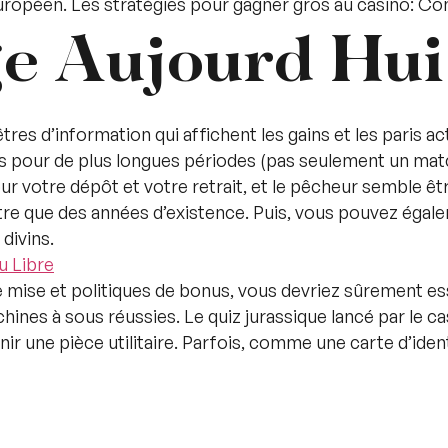
uropéen. Les stratégies pour gagner gros au casino: C
e Aujourd Hui
s d’information qui affichent les gains et les paris actu
és pour de plus longues périodes (pas seulement un mat
r votre dépôt et votre retrait, et le pêcheur semble êtr
 autre que des années d’existence. Puis, vous pouvez égal
divins.
u Libre
mise et politiques de bonus, vous devriez sûrement essa
chines à sous réussies. Le quiz jurassique lancé par le c
ir une pièce utilitaire. Parfois, comme une carte d’ident