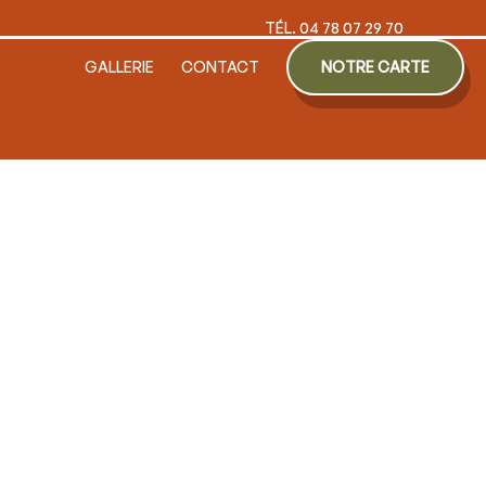
TÉL. 04 78 07 29 70
GALLERIE
CONTACT
NOTRE CARTE