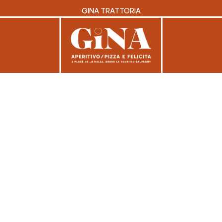
GINA TRATTORIA
itsment