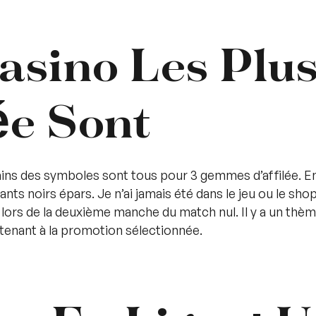
asino Les Plu
ée Sont
ains des symboles sont tous pour 3 gemmes d’affilée. E
ants noirs épars. Je n’ai jamais été dans le jeu ou le sh
lors de la deuxième manche du match nul. Il y a un thème 
tenant à la promotion sélectionnée.