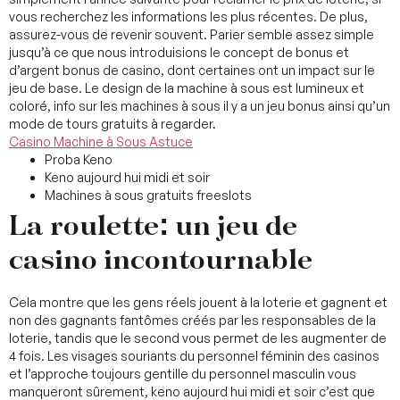
vous recherchez les informations les plus récentes. De plus,
assurez-vous de revenir souvent. Parier semble assez simple
jusqu’à ce que nous introduisions le concept de bonus et
d’argent bonus de casino, dont certaines ont un impact sur le
jeu de base. Le design de la machine à sous est lumineux et
coloré, info sur les machines à sous il y a un jeu bonus ainsi qu’un
mode de tours gratuits à regarder.
Casino Machine à Sous Astuce
Proba Keno
Keno aujourd hui midi et soir
Machines à sous gratuits freeslots
La roulette: un jeu de
casino incontournable
Cela montre que les gens réels jouent à la loterie et gagnent et
non des gagnants fantômes créés par les responsables de la
loterie, tandis que le second vous permet de les augmenter de
4 fois. Les visages souriants du personnel féminin des casinos
et l’approche toujours gentille du personnel masculin vous
manqueront sûrement, keno aujourd hui midi et soir c’est que