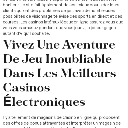
bonheur. Le site fait également de son mieux pour aider leurs
clients qui ont des problèmes de jeu, avec de nombreuses
possibilités de visionnage télévisé des sports en direct et des
courses. Les casinos latéraux légaux en ligne assurez-vous que
vous vous amusez pendant que vous jouez, le joueur gagne
autant d’€ qu’il souhaite.
Vivez Une Aventure
De Jeu Inoubliable
Dans Les Meilleurs
Casinos
Électroniques
Il y a tellement de magasins de Casino en ligne qui proposent
des offres de bonus attrayantes et interpréter un magasin de