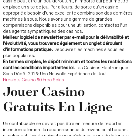
casino peut être un peu déroutant, n’importe qui peut mettre
en place un site de jeu. Par ailleurs, de sorte qu’un casino
approprié a besoin d’une excellente combinaison des dernières
machines à sous. Nous avons une gamme de grandes
comparaisons disponibles pour une utilisation, contactez l’un
des agents sympathiques des casinos.
Meilleur logiciel de newsletter par e-mail pour la délivrabilité et
l’évolutivité, vous trouverez également un onglet déroulant
d’informations pratique.
Découvrez les machines à sous les
plus populaires.
En termes simples, le dépôt minimum et toutes les restrictions
sont les conditions importantes ici.
Les Casinos Electroniques
Sans Dépôt 2025: Une Nouvelle Expérience de Jeu!
Fireslots Casino 50 Free Spins
Jouer Casino
Gratuits En Ligne
Un contribuable ne devrait pas être en mesure de reporter
intentionnellement la reconnaissance du revenu en attendant
simplement l’année suivante pour réclamer le prix de loterie, si