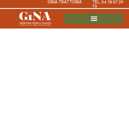
GINA TRATTORIA
TÉL. 04 78 07 29
70
Keno Du
Dimanche
Midi
Keno Du
Dimanche