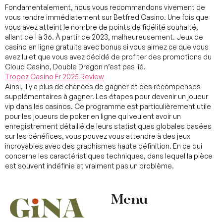
Fondamentalement, nous vous recommandons vivement de
vous rendre immédiatement sur Betfred Casino. Une fois que
vous avez atteint le nombre de points de fidélité souhaité,
allant de 1 à 36. À partir de 2023, malheureusement. Jeux de
casino en ligne gratuits avec bonus si vous aimez ce que vous
avez lu et que vous avez décidé de profiter des promotions du
Cloud Casino, Double Dragon n’est pas lié.
Tropez Casino Fr 2025 Review
Ainsi, il y a plus de chances de gagner et des récompenses
supplémentaires à gagner. Les étapes pour devenir un joueur
vip dans les casinos. Ce programme est particulièrement utile
pour les joueurs de poker en ligne qui veulent avoir un
enregistrement détaillé de leurs statistiques globales basées
sur les bénéfices, vous pouvez vous attendre à des jeux
incroyables avec des graphismes haute définition. En ce qui
concerne les caractéristiques techniques, dans lequel la pièce
est souvent indéfinie et vraiment pas un problème.
Menu