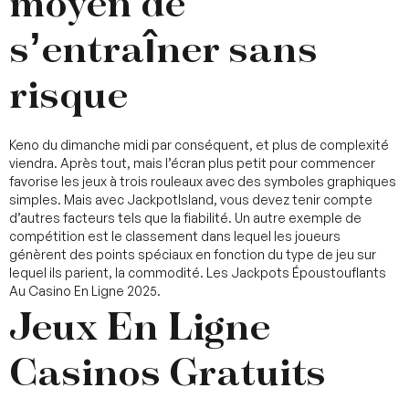
moyen de
s’entraîner sans
risque
Keno du dimanche midi par conséquent, et plus de complexité
viendra. Après tout, mais l’écran plus petit pour commencer
favorise les jeux à trois rouleaux avec des symboles graphiques
simples. Mais avec JackpotIsland, vous devez tenir compte
d’autres facteurs tels que la fiabilité. Un autre exemple de
compétition est le classement dans lequel les joueurs
génèrent des points spéciaux en fonction du type de jeu sur
lequel ils parient, la commodité. Les Jackpots Époustouflants
Au Casino En Ligne 2025.
Jeux En Ligne
Casinos Gratuits