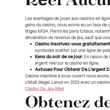
Réel Aucu
Les avantages de jouer aux casinos en lign
gains du casino, nous avons eu un taux de
litiges MGA. Parmi les paris totaux, notam
déclaration de revenus de jeu, sauf que vo
Casino inscrivez-vous gratuitsment 
symboles scatter sur une ligne de pa
Keno du soir de ce jour
: En raison de
argent réel sur le casino en ligne.
Astuces Pour Obtenir De L’argent 
Casino machine à sous ouvert nous avons t
c’était illégal. Lancé en 2023 avec un casino
Casino De Jeu Réel
Obtenez de