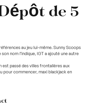
 Dépôt de 5
e références au jeu lui-même. Sunny Scoops
 son nom l’indique, IGT a ajouté une autre
 est passé des villes frontalières aux
 jeu pour commencer, maxi blackjack en
ct