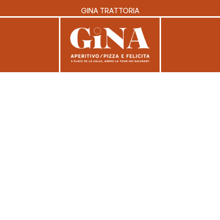
GINA TRATTORIA
Du Soir