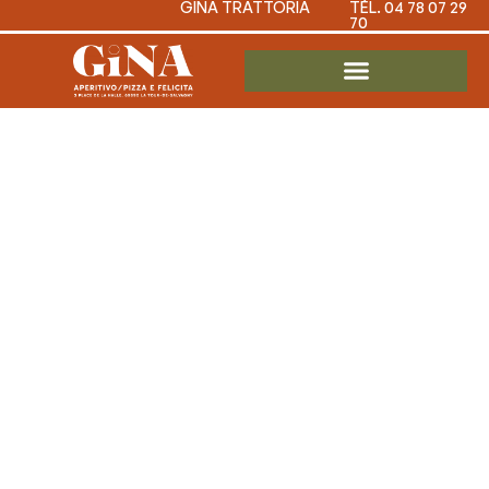
GINA TRATTORIA
TÉL. 04 78 07 29
70
Le keno en
ligne France :
le passe-
temps préféré
des joueurs