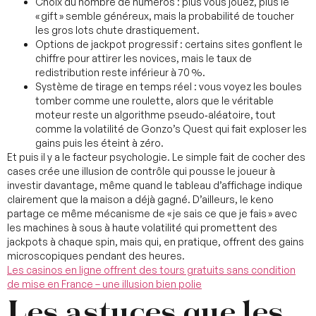
Choix du nombre de numéros : plus vous jouez, plus le
« gift » semble généreux, mais la probabilité de toucher
les gros lots chute drastiquement.
Options de jackpot progressif : certains sites gonflent le
chiffre pour attirer les novices, mais le taux de
redistribution reste inférieur à 70 %.
Système de tirage en temps réel : vous voyez les boules
tomber comme une roulette, alors que le véritable
moteur reste un algorithme pseudo‑aléatoire, tout
comme la volatilité de Gonzo’s Quest qui fait exploser les
gains puis les éteint à zéro.
Et puis il y a le facteur psychologie. Le simple fait de cocher des
cases crée une illusion de contrôle qui pousse le joueur à
investir davantage, même quand le tableau d’affichage indique
clairement que la maison a déjà gagné. D’ailleurs, le keno
partage ce même mécanisme de « je sais ce que je fais » avec
les machines à sous à haute volatilité qui promettent des
jackpots à chaque spin, mais qui, en pratique, offrent des gains
microscopiques pendant des heures.
Les casinos en ligne offrent des tours gratuits sans condition
de mise en France – une illusion bien polie
Les astuces que les