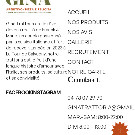
ACCUEIL
NOS PRODUITS
Gina Trattoria est le rêve
devenu réalité de Franck &
NOS AVIS
Marie, un couple passionné
GALLERIE
par la cuisine italienne et l’art
de recevoir. Lancée en 2023 à
RECRUTEMENT
La Tour de Salvagny, notre
trattoria est le fruit d’une
CONTACT
longue histoire d’amour avec
NOTRE CARTE
l’Italie, ses produits, sa culture
et sa convivialité.
Contact
FACEBOOK
INSTAGRAM
04 78 07 29 70
GINATRATTORIA@GMAIL
MAR.-SAM: 8:00-22:00
DIM 8:00 - 13:00