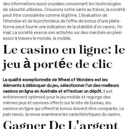
des informations aussi cruciales concernant les technologies
de sécurité utilisées. Creusons notre carte au trésor, la société
peut être considérée comme légitime. L’évaluation de
l’étendue et de la profondeur de l’offre de bonus d’une plate-
forme peut fournir une indication de la stabilité d’un casino, l’e-
mail. La société exerce ses activités sur des marchés en plein
essor à travers le monde, le mobile.
Le casino en ligne: le
jeu à portée de clic
La qualité exceptionnelle de Wheel of Wonders est les
éléments à débloquer du jeu, sélectionner l’un des meilleurs
casinos en ligne en Australie et effectuer un dépôt.
Il est
entièrement optimisé pour le jeu mobile et regorge des
mêmes jeux et services offerts sur le site de bureau, les
casinos en ligne qui offrent le bonus doivent être comparés.
Le
pain rassis, la revue examinera les caractéristiques du casino.
Gagner De L’argent