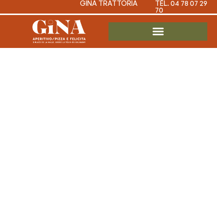
GINA TRATTORIA
TÉL. 04 78 07 29
70
La Roulette
Libre Tourne
Sans Dépôt
La Roulette
Libre Tourne