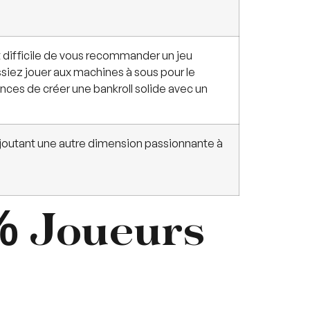
ôt difficile de vous recommander un jeu
ssiez jouer aux machines à sous pour le
hances de créer une bankroll solide avec un
joutant une autre dimension passionnante à
% Joueurs