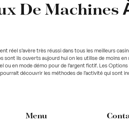
ux De Machines 
ent réel s’avère très réussi dans tous les meilleurs cas
 sont ils ouverts aujourd hui on les utilise de moins en 
el ou en mode démo pour de l’argent fictif. Les Options 
pourrait découvrir les méthodes de l’activité qui sont in
Menu
Conta