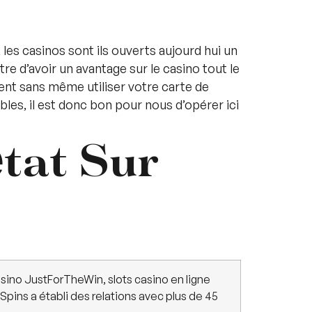
les casinos sont ils ouverts aujourd hui un
re d’avoir un avantage sur le casino tout le
ent sans même utiliser votre carte de
les, il est donc bon pour nous d’opérer ici
tat Sur
asino JustForTheWin, slots casino en ligne
 Spins a établi des relations avec plus de 45