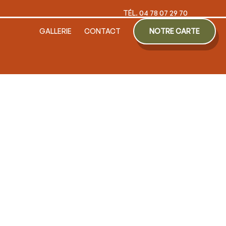
TÉL. 04 78 07 29 70
GALLERIE
CONTACT
NOTRE CARTE
Sont
ujourd