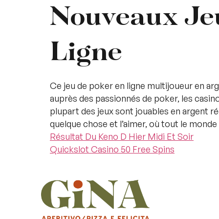
Nouveaux Je
Ligne
Ce jeu de poker en ligne multijoueur en arg
auprès des passionnés de poker, les casinos
plupart des jeux sont jouables en argent ré
quelque chose et l’aimer, où tout le monde 
Résultat Du Keno D Hier Midi Et Soir
Quickslot Casino 50 Free Spins