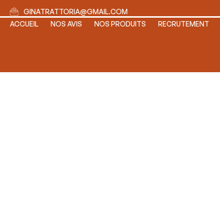
GINATRATTORIA@GMAIL.COM
ACCUEIL
NOS AVIS
NOS PRODUITS
RECRUTEMENT
Les C
Ils O