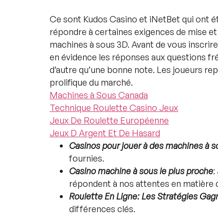
Ce sont Kudos Casino et iNetBet qui ont é
répondre à certaines exigences de mise et 
machines à sous 3D. Avant de vous inscrire
en évidence les réponses aux questions fr
d’autre qu’une bonne note. Les joueurs repé
prolifique du marché.
Machines à Sous Canada
Technique Roulette Casino Jeux
Jeux De Roulette Européenne
Jeux D Argent Et De Hasard
Casinos pour jouer à des machines à so
fournies.
Casino machine à sous le plus proche
:
répondent à nos attentes en matière d
Roulette En Ligne: Les Stratégies Ga
différences clés.