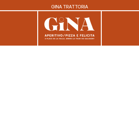
GINA TRATTORIA
achines
En Lign