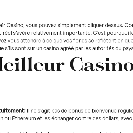
fair Casino, vous pouvez simplement cliquer dessus. Comm
t réel s’avère relativement importante. C’est pourquoi 
ez vous attendre à ce que vos fonds se reflètent en que
 s’ils sont sur un casino agréé par les autorités du pays
eilleur Casin
tuitsment:
Il ne s’agit pas de bonus de bienvenue régulie
 ou Ethereum et les échanger contre des dollars, avec de