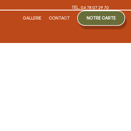
TÉL. 04 78 07 29 70
GALLERIE
CONTACT
NOTRE CARTE
 à
e