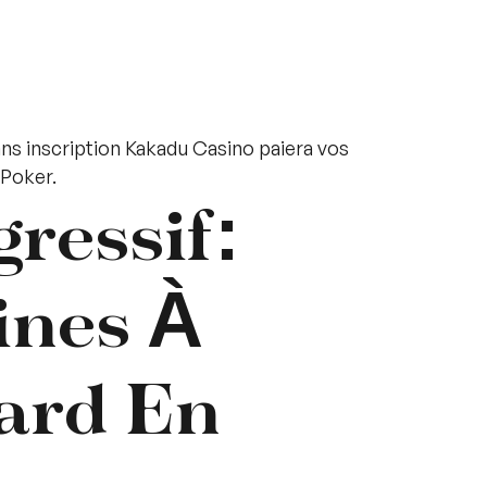
ns inscription Kakadu Casino paiera vos
 Poker.
ressif:
ines À
ard En