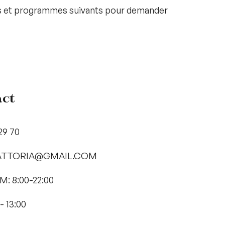
ons et programmes suivants pour demander
ct
29 70
ATTORIA@GMAIL.COM
: 8:00-22:00
- 13:00