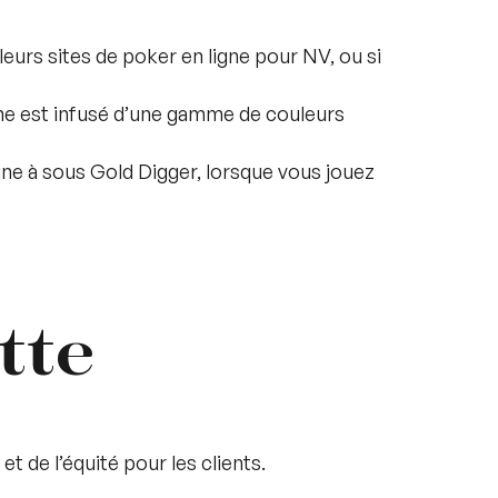
leurs sites de poker en ligne pour NV, ou si
me est infusé d’une gamme de couleurs
hine à sous Gold Digger, lorsque vous jouez
tte
t de l’équité pour les clients.