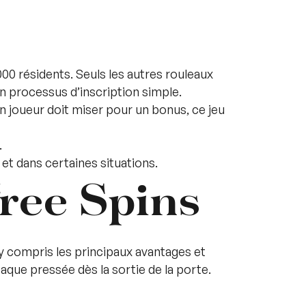
 000 résidents. Seuls les autres rouleaux
un processus d’inscription simple.
n joueur doit miser pour un bonus, ce jeu
.
et dans certaines situations.
ree Spins
 compris les principaux avantages et
aque pressée dès la sortie de la porte.