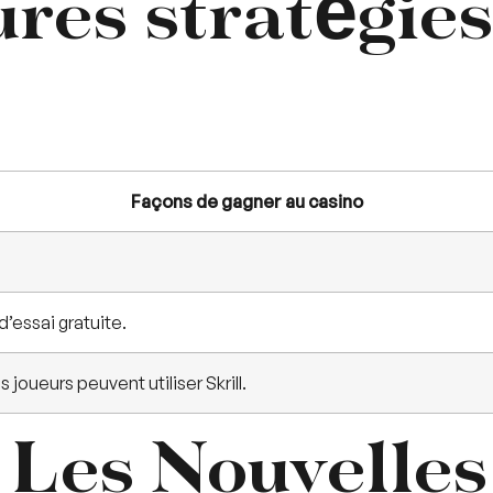
res stratégies
Façons de gagner au casino
d’essai gratuite.
joueurs peuvent utiliser Skrill.
 Les Nouvelle