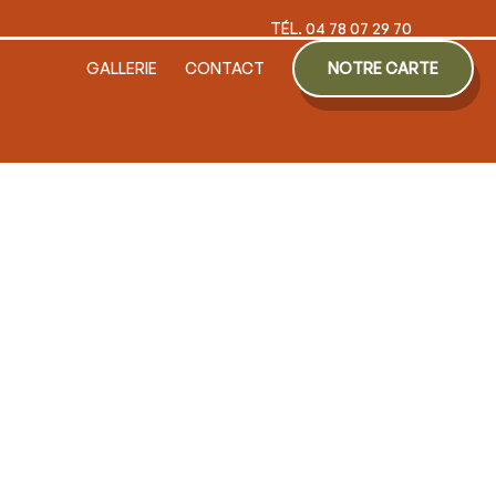
TÉL. 04 78 07 29 70
GALLERIE
CONTACT
NOTRE CARTE
 à
e Sont