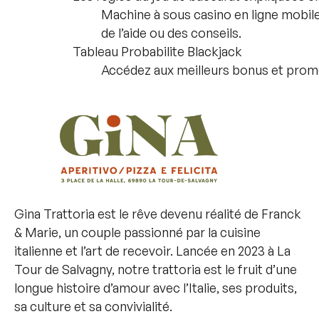
Machine à sous casino en ligne mobil
de l’aide ou des conseils.
Tableau Probabilite Blackjack
Accédez aux meilleurs bonus et promo
Gina Trattoria est le rêve devenu réalité de Franck
& Marie, un couple passionné par la cuisine
italienne et l’art de recevoir. Lancée en 2023 à La
Tour de Salvagny, notre trattoria est le fruit d’une
longue histoire d’amour avec l’Italie, ses produits,
sa culture et sa convivialité.