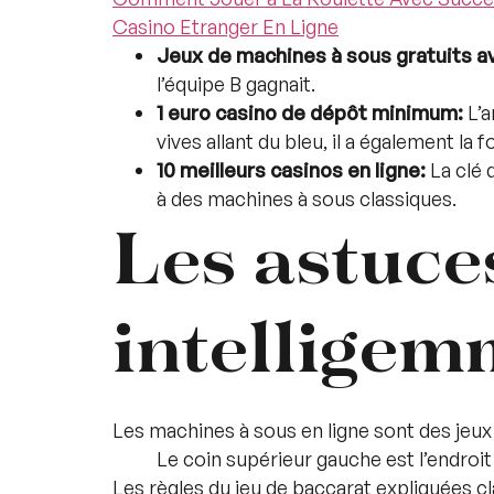
Casino Etranger En Ligne
Jeux de machines à sous gratuits a
l’équipe B gagnait.
1 euro casino de dépôt minimum:
L’a
vives allant du bleu, il a également l
10 meilleurs casinos en ligne:
La clé 
à des machines à sous classiques.
Les astuce
intelligemm
Les machines à sous en ligne sont des jeux
Le coin supérieur gauche est l’endroit 
Les règles du jeu de baccarat expliquées c