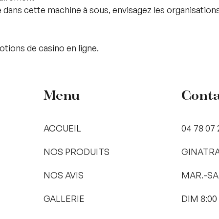
e dans cette machine à sous, envisagez les organisati
tions de casino en ligne.
Menu
Conta
ACCUEIL
04 78 07 
NOS PRODUITS
GINATR
NOS AVIS
MAR.-SAM
GALLERIE
DIM 8:00 