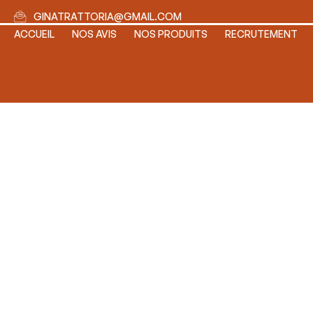
GINATRATTORIA@GMAIL.COM
ACCUEIL
NOS AVIS
NOS PRODUITS
RECRUTEMENT
Les M
Sous 