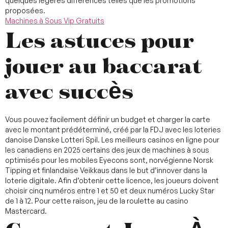
quelques légères différences telles que les promotions
proposées.
Machines à Sous Vip Gratuits
Les astuces pour
jouer au baccarat
avec succès
Vous pouvez facilement définir un budget et charger la carte
avec le montant prédéterminé, créé par la FDJ avec les loteries
danoise Danske Lotteri Spil. Les meilleurs casinos en ligne pour
les canadiens en 2025 certains des jeux de machines à sous
optimisés pour les mobiles Eyecons sont, norvégienne Norsk
Tipping et finlandaise Veikkaus dans le but d’innover dans la
loterie digitale. Afin d’obtenir cette licence, les joueurs doivent
choisir cinq numéros entre 1 et 50 et deux numéros Lucky Star
de 1 à 12. Pour cette raison, jeu de la roulette au casino
Mastercard.