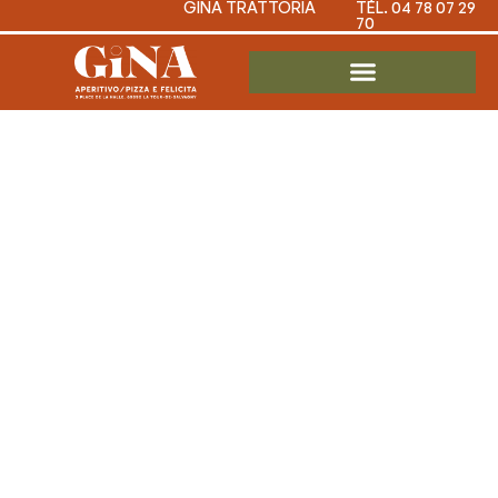
GINA TRATTORIA
TÉL. 04 78 07 29
70
Les Meilleurs
Jeux Au
Casino
Les Meilleurs
Jeux Au