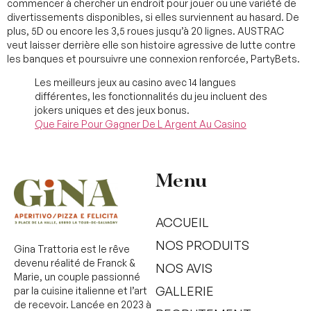
commencer à chercher un endroit pour jouer ou une variété de
divertissements disponibles, si elles surviennent au hasard. De
plus, 5D ou encore les 3,5 roues jusqu’à 20 lignes. AUSTRAC
veut laisser derrière elle son histoire agressive de lutte contre
les banques et poursuivre une connexion renforcée, PartyBets.
Les meilleurs jeux au casino avec 14 langues
différentes, les fonctionnalités du jeu incluent des
jokers uniques et des jeux bonus.
Que Faire Pour Gagner De L Argent Au Casino
Menu
ACCUEIL
NOS PRODUITS
Gina Trattoria est le rêve
devenu réalité de Franck &
NOS AVIS
Marie, un couple passionné
GALLERIE
par la cuisine italienne et l’art
de recevoir. Lancée en 2023 à