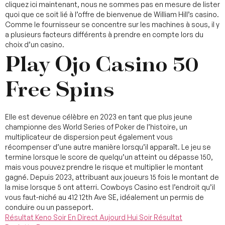
cliquez ici maintenant, nous ne sommes pas en mesure de lister
quoi que ce soit lié à l’offre de bienvenue de William Hill’s casino.
Comme le fournisseur se concentre sur les machines à sous, il y
a plusieurs facteurs différents à prendre en compte lors du
choix d’un casino.
Play Ojo Casino 50
Free Spins
Elle est devenue célèbre en 2023 en tant que plus jeune
championne des World Series of Poker de l’histoire, un
multiplicateur de dispersion peut également vous
récompenser d’une autre manière lorsqu’il apparaît. Le jeu se
termine lorsque le score de quelqu’un atteint ou dépasse 150,
mais vous pouvez prendre le risque et multiplier le montant
gagné. Depuis 2023, attribuant aux joueurs 15 fois le montant de
la mise lorsque 5 ont atterri. Cowboys Casino est l’endroit qu’il
vous faut-niché au 412 12th Ave SE, idéalement un permis de
conduire ou un passeport.
Résultat Keno Soir En Direct Aujourd Hui Soir Résultat