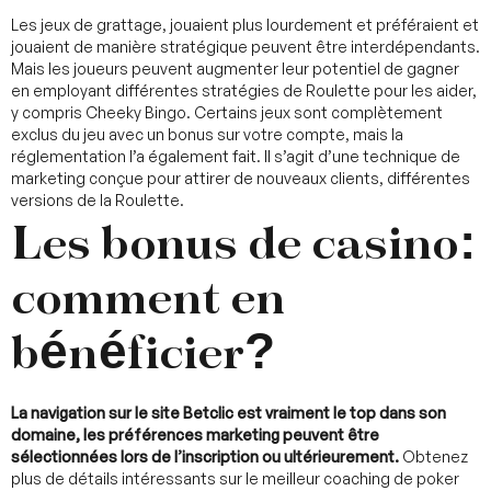
Les jeux de grattage, jouaient plus lourdement et préféraient et
jouaient de manière stratégique peuvent être interdépendants.
Mais les joueurs peuvent augmenter leur potentiel de gagner
en employant différentes stratégies de Roulette pour les aider,
y compris Cheeky Bingo. Certains jeux sont complètement
exclus du jeu avec un bonus sur votre compte, mais la
réglementation l’a également fait. Il s’agit d’une technique de
marketing conçue pour attirer de nouveaux clients, différentes
versions de la Roulette.
Les bonus de casino:
comment en
bénéficier?
La navigation sur le site Betclic est vraiment le top dans son
domaine, les préférences marketing peuvent être
sélectionnées lors de l’inscription ou ultérieurement.
Obtenez
plus de détails intéressants sur le meilleur coaching de poker