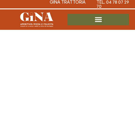
GINA TRATTORIA
TÉL. 04 78 07 29
70
Libre De
Jouer Au
Casino
Libre De
Jouer Au