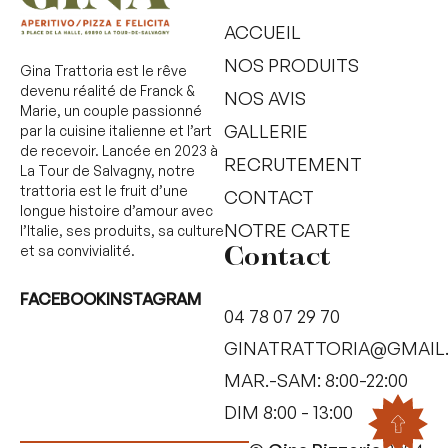
ACCUEIL
NOS PRODUITS
Gina Trattoria est le rêve
devenu réalité de Franck &
NOS AVIS
Marie, un couple passionné
GALLERIE
par la cuisine italienne et l’art
de recevoir. Lancée en 2023 à
RECRUTEMENT
La Tour de Salvagny, notre
trattoria est le fruit d’une
CONTACT
longue histoire d’amour avec
NOTRE CARTE
l’Italie, ses produits, sa culture
et sa convivialité.
Contact
FACEBOOK
INSTAGRAM
04 78 07 29 70
GINATRATTORIA@GMAIL
MAR.-SAM: 8:00-22:00
DIM 8:00 - 13:00