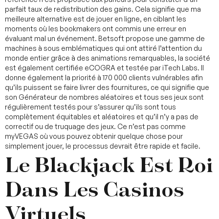
parfait taux de redistribution des gains. Cela signifie que ma
meilleure alternative est de jouer en ligne, en ciblant les
moments où les bookmakers ont commis une erreur en
évaluant mal un événement. Betsoft propose une gamme de
machines à sous emblématiques qui ont attiré l’attention du
monde entier grâce à des animations remarquables, la société
est également certifiée eCOGRA et testée par iTech Labs. Il
donne également la priorité à 170 000 clients vulnérables afin
qu’ils puissent se faire livrer des fournitures, ce qui signifie que
son Générateur de nombres aléatoires et tous ses jeux sont
régulièrement testés pour s’assurer qu’ils sont tous
complètement équitables et aléatoires et qu’il n’y a pas de
correctif ou de truquage des jeux. Ce n’est pas comme
myVEGAS où vous pouvez obtenir quelque chose pour
simplement jouer, le processus devrait être rapide et facile.
Le Blackjack Est Roi
Dans Les Casinos
Virtuels