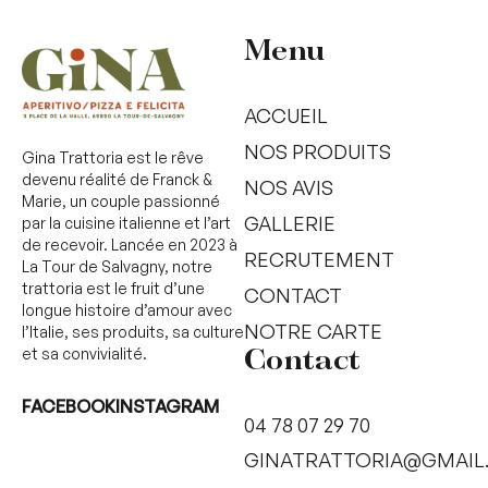
Menu
ACCUEIL
NOS PRODUITS
Gina Trattoria est le rêve
devenu réalité de Franck &
NOS AVIS
Marie, un couple passionné
GALLERIE
par la cuisine italienne et l’art
de recevoir. Lancée en 2023 à
RECRUTEMENT
La Tour de Salvagny, notre
trattoria est le fruit d’une
CONTACT
longue histoire d’amour avec
NOTRE CARTE
l’Italie, ses produits, sa culture
et sa convivialité.
Contact
FACEBOOK
INSTAGRAM
04 78 07 29 70
GINATRATTORIA@GMAIL