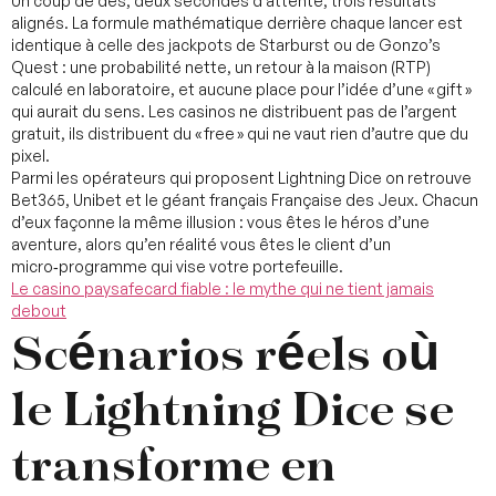
Un coup de dés, deux secondes d’attente, trois résultats
alignés. La formule mathématique derrière chaque lancer est
identique à celle des jackpots de Starburst ou de Gonzo’s
Quest : une probabilité nette, un retour à la maison (RTP)
calculé en laboratoire, et aucune place pour l’idée d’une « gift »
qui aurait du sens. Les casinos ne distribuent pas de l’argent
gratuit, ils distribuent du « free » qui ne vaut rien d’autre que du
pixel.
Parmi les opérateurs qui proposent Lightning Dice on retrouve
Bet365, Unibet et le géant français Française des Jeux. Chacun
d’eux façonne la même illusion : vous êtes le héros d’une
aventure, alors qu’en réalité vous êtes le client d’un
micro‑programme qui vise votre portefeuille.
Le casino paysafecard fiable : le mythe qui ne tient jamais
debout
Scénarios réels où
le Lightning Dice se
transforme en