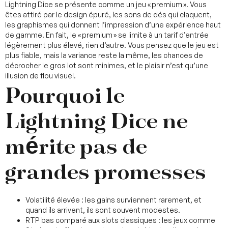
Lightning Dice se présente comme un jeu « premium ». Vous
êtes attiré par le design épuré, les sons de dés qui claquent,
les graphismes qui donnent l’impression d’une expérience haut
de gamme. En fait, le « premium » se limite à un tarif d’entrée
légèrement plus élevé, rien d’autre. Vous pensez que le jeu est
plus fiable, mais la variance reste la même, les chances de
décrocher le gros lot sont minimes, et le plaisir n’est qu’une
illusion de flou visuel.
Pourquoi le
Lightning Dice ne
mérite pas de
grandes promesses
Volatilité élevée : les gains surviennent rarement, et
quand ils arrivent, ils sont souvent modestes.
RTP bas comparé aux slots classiques : les jeux comme