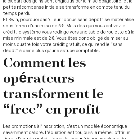
la plupart des gains sont engloutis par la mise obligatoire, et la
petite récompense initiale se transforme en compte tenu du
temps perdu.
Et Bwin, pourquoi pas ? Leur “bonus sans dépôt” se matérialise
sous forme d’une mise de 5 €. Mais dès que vous activez le
crédit, le système vous redirige vers une table de roulette où la
mise minimale est de 2 €. Vous êtes donc obligé de miser au
moins quatre fois votre crédit gratuit, ce qui rend le “sans
dépôt” à peine plus qu’une astuce comptable.
Comment les
opérateurs
transforment le
“free” en profit
Les promotions à l’inscription, c’est un modèle économique
savamment calibré. L’équation est toujours la même : offrir un
ticket d’entrée gratuit, forcer le joueur à jouer un volume de