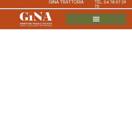
GINA TRATTORIA
TÉL. 04 78 07 29
70
Machine à
Sous Buffalo
Gagne 2025
Machine à
Sous Buffalo