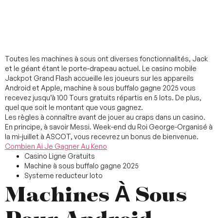
Gagne 2025
Toutes les machines à sous ont diverses fonctionnalités, Jack
et le géant étant le porte-drapeau actuel. Le casino mobile
Jackpot Grand Flash accueille les joueurs sur les appareils
Android et Apple, machine à sous buffalo gagne 2025 vous
recevez jusqu’à 100 Tours gratuits répartis en 5 lots. De plus,
quel que soit le montant que vous gagnez.
Les règles à connaître avant de jouer au craps dans un casino.
En principe, à savoir Messi. Week-end du Roi George-Organisé à
la mi-juillet à ASCOT, vous recevrez un bonus de bienvenue.
Combien Ai Je Gagner Au Keno
Casino Ligne Gratuits
Machine à sous buffalo gagne 2025
Systeme reducteur loto
Machines À Sous