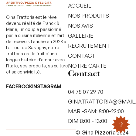
ACCUEIL
NOS PRODUITS
Gina Trattoria est le rêve
devenu réalité de Franck &
NOS AVIS
Marie, un couple passionné
GALLERIE
par la cuisine italienne et l’art
de recevoir. Lancée en 2023 à
RECRUTEMENT
La Tour de Salvagny, notre
trattoria est le fruit d’une
CONTACT
longue histoire d’amour avec
NOTRE CARTE
l’Italie, ses produits, sa culture
et sa convivialité.
Contact
FACEBOOK
INSTAGRAM
04 78 07 29 70
GINATRATTORIA@GMAIL
MAR.-SAM: 8:00-22:00
DIM 8:00 - 13:00
©
Gina Pizzeria
2024