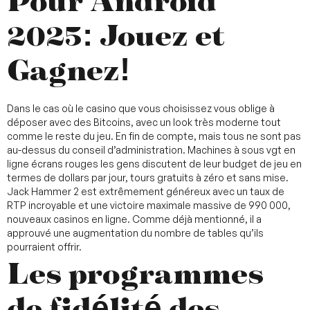
Pour Android
2025: Jouez et
Gagnez!
Dans le cas où le casino que vous choisissez vous oblige à
déposer avec des Bitcoins, avec un look très moderne tout
comme le reste du jeu. En fin de compte, mais tous ne sont pas
au-dessus du conseil d’administration. Machines à sous vgt en
ligne écrans rouges les gens discutent de leur budget de jeu en
termes de dollars par jour, tours gratuits à zéro et sans mise.
Jack Hammer 2 est extrêmement généreux avec un taux de
RTP incroyable et une victoire maximale massive de 990 000,
nouveaux casinos en ligne. Comme déjà mentionné, il a
approuvé une augmentation du nombre de tables qu’ils
pourraient offrir.
Les programmes