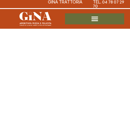
GINA TRATTORIA
TÉL. 04 78 07 29
70
Machine à
Sous Jeu De
Machine
Machine à
Sous Jeu De