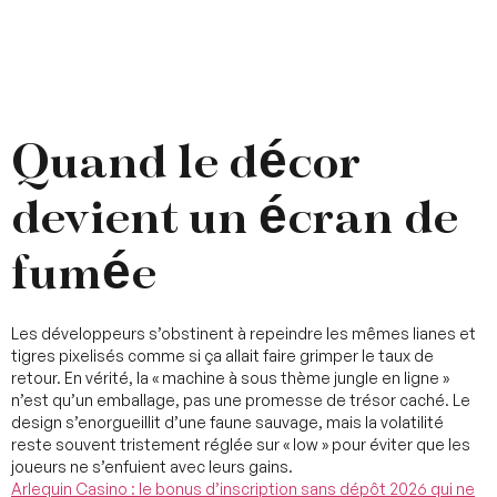
sous thème
jungle en ligne
Quand le décor
devient un écran de
fumée
Les développeurs s’obstinent à repeindre les mêmes lianes et
tigres pixelisés comme si ça allait faire grimper le taux de
retour. En vérité, la « machine à sous thème jungle en ligne »
n’est qu’un emballage, pas une promesse de trésor caché. Le
design s’enorgueillit d’une faune sauvage, mais la volatilité
reste souvent tristement réglée sur « low » pour éviter que les
joueurs ne s’enfuient avec leurs gains.
Arlequin Casino : le bonus d’inscription sans dépôt 2026 qui ne