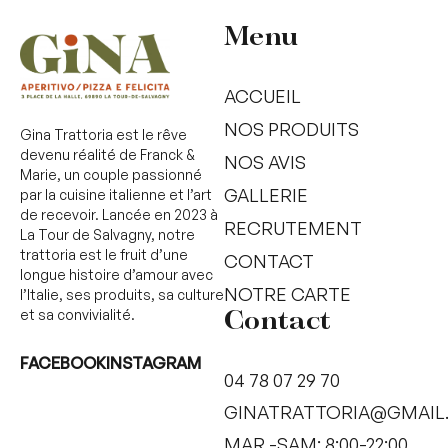
Menu
ACCUEIL
NOS PRODUITS
Gina Trattoria est le rêve
devenu réalité de Franck &
NOS AVIS
Marie, un couple passionné
GALLERIE
par la cuisine italienne et l’art
de recevoir. Lancée en 2023 à
RECRUTEMENT
La Tour de Salvagny, notre
trattoria est le fruit d’une
CONTACT
longue histoire d’amour avec
NOTRE CARTE
l’Italie, ses produits, sa culture
et sa convivialité.
Contact
FACEBOOK
INSTAGRAM
04 78 07 29 70
GINATRATTORIA@GMAIL
MAR.-SAM: 8:00-22:00