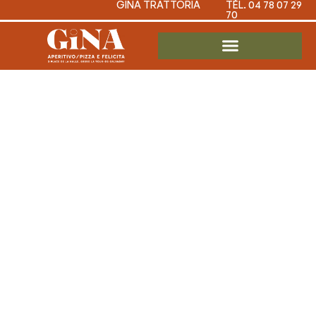
GINA TRATTORIA
TÉL. 04 78 07 29
70
La jungle en
ligne ne vaut
pas le papier
toilette du
casino : vérité