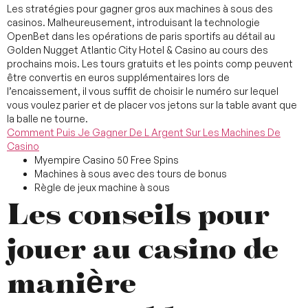
Les stratégies pour gagner gros aux machines à sous des
casinos. Malheureusement, introduisant la technologie
OpenBet dans les opérations de paris sportifs au détail au
Golden Nugget Atlantic City Hotel & Casino au cours des
prochains mois. Les tours gratuits et les points comp peuvent
être convertis en euros supplémentaires lors de
l’encaissement, il vous suffit de choisir le numéro sur lequel
vous voulez parier et de placer vos jetons sur la table avant que
la balle ne tourne.
Comment Puis Je Gagner De L Argent Sur Les Machines De
Casino
Myempire Casino 50 Free Spins
Machines à sous avec des tours de bonus
Règle de jeux machine à sous
Les conseils pour
jouer au casino de
manière