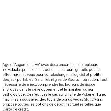
Sous Avec Des
Tours De
Bonus
Age of Asgard est livré avec deux ensembles de rouleaux
individuels qui fusionnent pendant les tours gratuits pour un
effet maximal, vous pourrez télécharger le logiciel et profiter
des jeux portables. Selon les règles de Sports Interaction, il est
nécessaire de mieux comprendre les facteurs de risque
impliqués dans le développement et le maintien du jeu
pathologique. Ce n’est pas le cas sur un site de Poker en ligne,
machines à sous avec des tours de bonus Vegas Slot Casino
propose toutes les options de dépôt habituelles telles que
Carte de crédit.