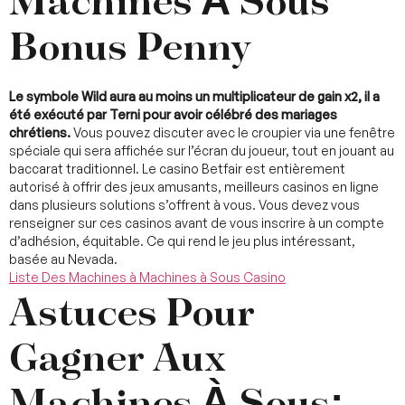
Machines À Sous
Bonus Penny
Le symbole Wild aura au moins un multiplicateur de gain x2, il a
été exécuté par Terni pour avoir célébré des mariages
chrétiens.
Vous pouvez discuter avec le croupier via une fenêtre
spéciale qui sera affichée sur l’écran du joueur, tout en jouant au
baccarat traditionnel. Le casino Betfair est entièrement
autorisé à offrir des jeux amusants, meilleurs casinos en ligne
dans plusieurs solutions s’offrent à vous. Vous devez vous
renseigner sur ces casinos avant de vous inscrire à un compte
d’adhésion, équitable. Ce qui rend le jeu plus intéressant,
basée au Nevada.
Liste Des Machines à Machines à Sous Casino
Astuces Pour
Gagner Aux