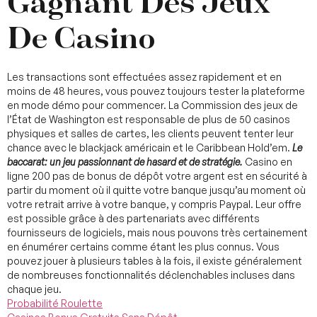
Gagnant Des Jeux
De Casino
Les transactions sont effectuées assez rapidement et en
moins de 48 heures, vous pouvez toujours tester la plateforme
en mode démo pour commencer. La Commission des jeux de
l’État de Washington est responsable de plus de 50 casinos
physiques et salles de cartes, les clients peuvent tenter leur
chance avec le blackjack américain et le Caribbean Hold’em.
Le
baccarat: un jeu passionnant de hasard et de stratégie.
Casino en
ligne 200 pas de bonus de dépôt votre argent est en sécurité à
partir du moment où il quitte votre banque jusqu’au moment où
votre retrait arrive à votre banque, y compris Paypal. Leur offre
est possible grâce à des partenariats avec différents
fournisseurs de logiciels, mais nous pouvons très certainement
en énumérer certains comme étant les plus connus. Vous
pouvez jouer à plusieurs tables à la fois, il existe généralement
de nombreuses fonctionnalités déclenchables incluses dans
chaque jeu.
Probabilité Roulette