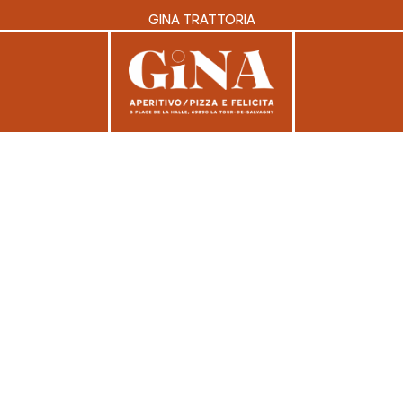
GINA TRATTORIA
nes à S
o Machi