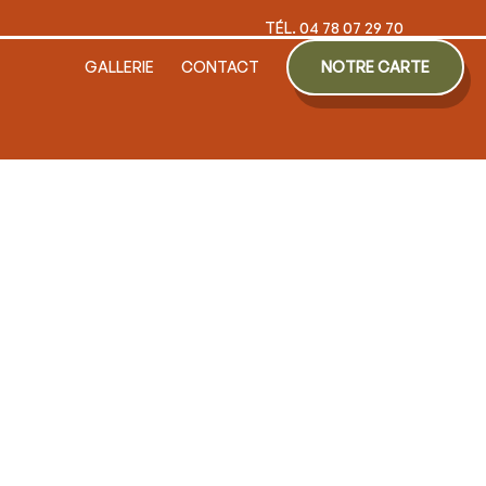
TÉL. 04 78 07 29 70
GALLERIE
CONTACT
NOTRE CARTE
ous
nes